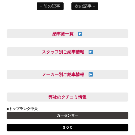
« 前の記事
次の記事 »
納車旅一覧
スタッフ別ご納車情報
三井田 千華
久恒 風人
メーカー別ご納車情報
亀田 祐樹
AUDI
信里 龍人
BMW
弊社のクチコミ情報
和氣 拓真
DSオートモビル
多田 健人
■トップランク中央
FIAT
宮野響友
カーセンサー
JAGUAR
小澤 孝久
ＧＯＯ
VOLVO
小野 利公