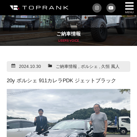
私たちについて
ご納車情報
車を買う
USERS VOICE
購入サポート
2024.10.30
ご納車情報
,
ポルシェ
,
久恒 風人
アフターサービス
20y ポルシェ 911カレラPDK ジェットブラック
車を売る
店舗/スタッフ情報
インフォメーション
トップランク・マガジン