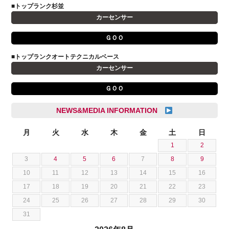
アストンマーティン
■トップランク杉並
山本 大輔
カーセンサー
アバルト
岩井 裕一
アルファロメオ
川島 沙耶
ＧＯＯ
キャデラック
成島 孝治
■トップランクオートテクニカルベース
クライスラー
杉島 一旗
カーセンサー
クライスラージープ
杉崎 雅司
ＧＯＯ
シトロエン
横井 直樹
シボレー
池根 陸
NEWS&MEDIA INFORMATION
ジャガー
池田 悠亮
スズキ
月
火
水
木
金
土
日
石川 成一郎
1
2
スバル
粟飯原 卓也
3
4
5
6
7
8
9
ダッジ
荒居 力哉
10
11
12
13
14
15
16
テスラ
荻野 雅史
17
18
19
20
21
22
23
トヨタ
菊池 大誠
24
25
26
27
28
29
30
ニッサン
藤本 京弥
31
フェラーリ
西川 諒