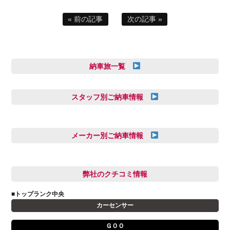
« 前の記事
次の記事 »
納車旅一覧
スタッフ別ご納車情報
三井田 千華
久恒 風人
メーカー別ご納車情報
亀田 祐樹
AUDI
信里 龍人
BMW
弊社のクチコミ情報
和氣 拓真
DSオートモビル
多田 健人
■トップランク中央
FIAT
宮野響友
カーセンサー
JAGUAR
小澤 孝久
ＧＯＯ
VOLVO