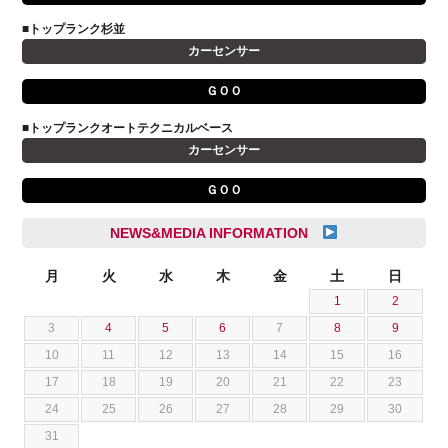
小野 利公
アストンマーティン
■トップランク杉並
山本 大輔
カーセンサー
アバルト
岩井 裕一
アルファロメオ
川島 沙耶
ＧＯＯ
キャデラック
成島 孝治
■トップランクオートテクニカルベース
クライスラー
杉島 一旗
カーセンサー
クライスラージープ
杉崎 雅司
ＧＯＯ
シトロエン
横井 直樹
シボレー
池根 陸
NEWS&MEDIA INFORMATION
ジャガー
池田 悠亮
スズキ
月
火
水
木
金
土
日
石川 成一郎
1
2
スバル
粟飯原 卓也
3
4
5
6
7
8
9
ダッジ
荒居 力哉
10
11
12
13
14
15
16
テスラ
荻野 雅史
17
18
19
20
21
22
23
トヨタ
菊池 大誠
24
25
26
27
28
29
30
ニッサン
藤本 京弥
31
フェラーリ