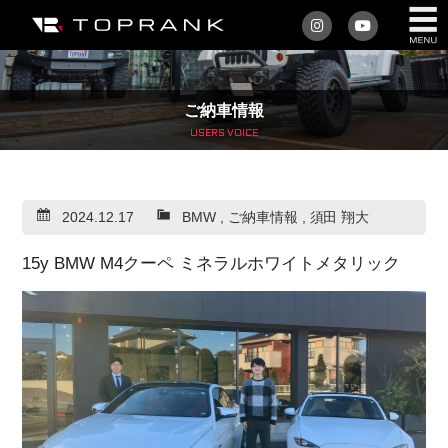
私たちについて
ご納車情報
車を買う
USERS VOICE
購入サポート
2024.12.17
BMW
,
ご納車情報
,
須田 翔大
アフターサービス
15y BMW M4クーペ ミネラルホワイトメタリック
車を売る
店舗/スタッフ情報
インフォメーション
トップランク・マガジン