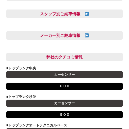
スタッフ別ご納車情報
三井田 千華
久恒 風人
メーカー別ご納車情報
亀田 祐樹
AUDI
信里 龍人
BMW
弊社のクチコミ情報
和氣 拓真
DSオートモビル
多田 健人
■トップランク中央
FIAT
宮野響友
カーセンサー
JAGUAR
小澤 孝久
ＧＯＯ
VOLVO
小野 利公
アストンマーティン
■トップランク杉並
山本 大輔
カーセンサー
アバルト
岩井 裕一
アルファロメオ
川島 沙耶
ＧＯＯ
キャデラック
成島 孝治
■トップランクオートテクニカルベース
クライスラー