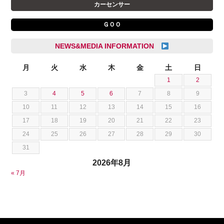
杉島 一旗
カーセンサー
クライスラージープ
杉崎 雅司
ＧＯＯ
シトロエン
横井 直樹
シボレー
池根 陸
NEWS&MEDIA INFORMATION
ジャガー
池田 悠亮
スズキ
月
火
水
木
金
土
日
石川 成一郎
1
2
スバル
粟飯原 卓也
3
4
5
6
7
8
9
ダッジ
荒居 力哉
10
11
12
13
14
15
16
テスラ
荻野 雅史
17
18
19
20
21
22
23
トヨタ
菊池 大誠
24
25
26
27
28
29
30
ニッサン
藤本 京弥
31
フェラーリ
西川 諒
2026年8月
フォード
西田 将志
« 7月
フォルクスワーゲン
須田 翔大
プジョー
ベントレー
ポルシェ