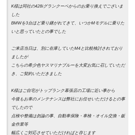
K様は同社の428iグランクーペからのお乗り換えでございま
した
BMWを3台ほど乗り継がれてきて、いつかMモデルに乗りた
いと思っていたとの事でした
ご来店当日は、別に在庫していたM4と比較検討されており
ましたが
こちらの希少色ヤスマリナブルーを大変お気に召していただ
き、ご契約いただきました
K様はご自宅がトップランク幕張店の工場に近い事から
今後もお車のメンテナンスは弊社にお任せいただけるとの事
でしたので
点検や整備は勿論の事、自動車保険・車検・オイル交換・鈑
金作業等
幅広くご対応させていただければと存じます