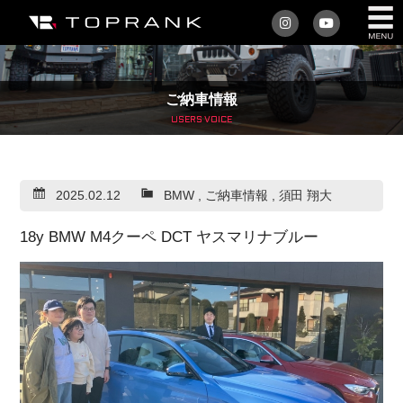
私たちについて
ご納車情報
車を買う
USERS VOICE
購入サポート
2025.02.12
BMW
,
ご納車情報
,
須田 翔大
アフターサービス
18y BMW M4クーペ DCT ヤスマリナブルー
車を売る
店舗/スタッフ情報
インフォメーション
トップランク・マガジン