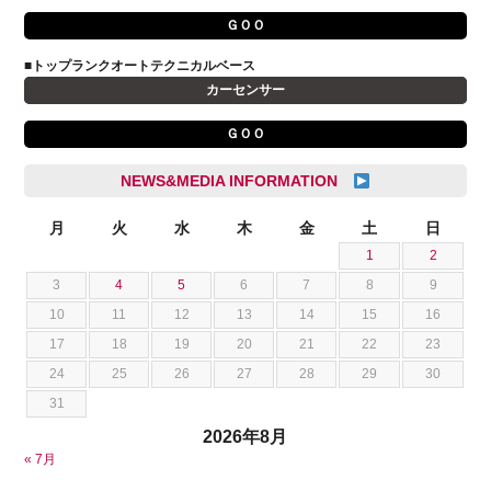
アルファロメオ
川島 沙耶
ＧＯＯ
キャデラック
成島 孝治
■トップランクオートテクニカルベース
クライスラー
杉島 一旗
カーセンサー
クライスラージープ
杉崎 雅司
ＧＯＯ
シトロエン
横井 直樹
シボレー
池根 陸
NEWS&MEDIA INFORMATION
ジャガー
池田 悠亮
スズキ
月
火
水
木
金
土
日
石川 成一郎
1
2
スバル
粟飯原 卓也
3
4
5
6
7
8
9
ダッジ
荒居 力哉
10
11
12
13
14
15
16
テスラ
荻野 雅史
17
18
19
20
21
22
23
トヨタ
菊池 大誠
24
25
26
27
28
29
30
ニッサン
藤本 京弥
31
フェラーリ
西川 諒
2026年8月
フォード
西田 将志
« 7月
フォルクスワーゲン
須田 翔大