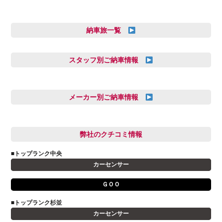
納車旅一覧
スタッフ別ご納車情報
三井田 千華
久恒 風人
メーカー別ご納車情報
亀田 祐樹
AUDI
信里 龍人
BMW
弊社のクチコミ情報
和氣 拓真
DSオートモビル
多田 健人
■トップランク中央
FIAT
宮野響友
カーセンサー
JAGUAR
小澤 孝久
ＧＯＯ
VOLVO
小野 利公
アストンマーティン
■トップランク杉並
山本 大輔
カーセンサー
アバルト
岩井 裕一