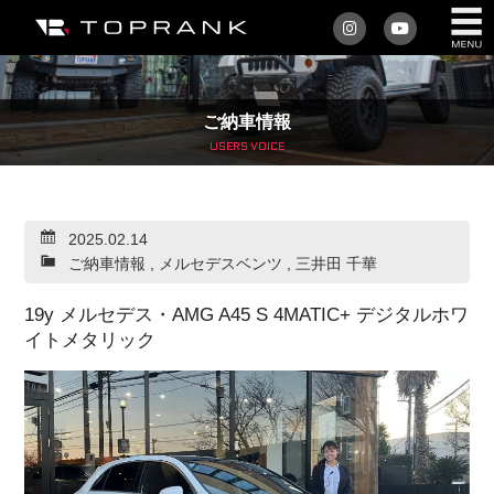
私たちについて
ご納車情報
車を買う
USERS VOICE
購入サポート
2025.02.14
アフターサービス
ご納車情報
,
メルセデスベンツ
,
三井田 千華
車を売る
19y メルセデス・AMG A45 S 4MATIC+ デジタルホワ
イトメタリック
店舗/スタッフ情報
インフォメーション
トップランク・マガジン