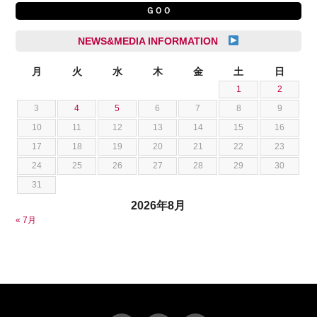
ＧＯＯ
シトロエン
横井 直樹
シボレー
池根 陸
NEWS&MEDIA INFORMATION
ジャガー
池田 悠亮
スズキ
月
火
水
木
金
土
日
石川 成一郎
1
2
スバル
粟飯原 卓也
3
4
5
6
7
8
9
ダッジ
荒居 力哉
10
11
12
13
14
15
16
テスラ
荻野 雅史
17
18
19
20
21
22
23
トヨタ
菊池 大誠
24
25
26
27
28
29
30
ニッサン
藤本 京弥
31
フェラーリ
西川 諒
2026年8月
フォード
西田 将志
« 7月
フォルクスワーゲン
須田 翔大
プジョー
ベントレー
ポルシェ
ホンダ