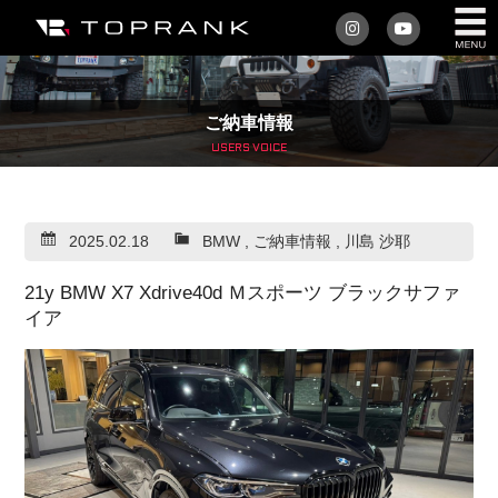
私たちについて
ご納車情報
車を買う
USERS VOICE
購入サポート
2025.02.18
BMW
,
ご納車情報
,
川島 沙耶
アフターサービス
21y BMW X7 Xdrive40d Ｍスポーツ ブラックサファ
車を売る
イア
店舗/スタッフ情報
インフォメーション
トップランク・マガジン