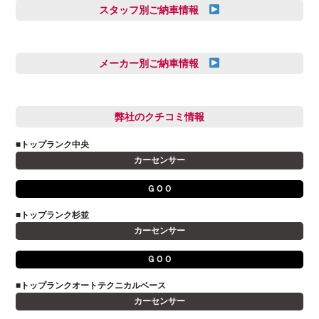
スタッフ別ご納車情報
三井田 千華
久恒 風人
メーカー別ご納車情報
亀田 祐樹
AUDI
信里 龍人
BMW
弊社のクチコミ情報
和氣 拓真
DSオートモビル
多田 健人
■トップランク中央
FIAT
宮野響友
カーセンサー
JAGUAR
小澤 孝久
ＧＯＯ
VOLVO
小野 利公
アストンマーティン
■トップランク杉並
山本 大輔
カーセンサー
アバルト
岩井 裕一
アルファロメオ
川島 沙耶
ＧＯＯ
キャデラック
成島 孝治
■トップランクオートテクニカルベース
クライスラー
杉島 一旗
カーセンサー
クライスラージープ
杉崎 雅司