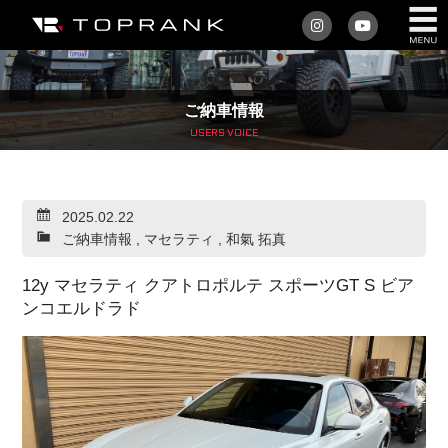
私たちについて
ご納車情報
車を買う
USERS VOICE
購入サポート
2025.02.22
アフターサービス
ご納車情報
,
マセラティ
,
和氣 拓真
車を売る
12y マセラティ クアトロポルテ スポーツGT S ビア
ンコエルドラド
店舗/スタッフ情報
インフォメーション
トップランク・マガジン