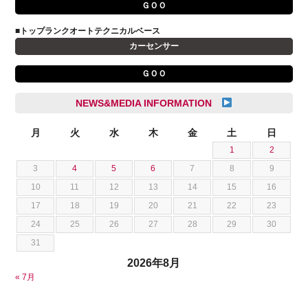
川島 沙耶
ＧＯＯ
キャデラック
成島 孝治
■トップランクオートテクニカルベース
クライスラー
杉島 一旗
カーセンサー
クライスラージープ
杉崎 雅司
ＧＯＯ
シトロエン
横井 直樹
シボレー
池根 陸
NEWS&MEDIA INFORMATION
ジャガー
池田 悠亮
スズキ
月
火
水
木
金
土
日
石川 成一郎
1
2
スバル
粟飯原 卓也
3
4
5
6
7
8
9
ダッジ
荒居 力哉
10
11
12
13
14
15
16
テスラ
荻野 雅史
17
18
19
20
21
22
23
トヨタ
菊池 大誠
24
25
26
27
28
29
30
ニッサン
藤本 京弥
31
フェラーリ
西川 諒
2026年8月
フォード
西田 将志
« 7月
フォルクスワーゲン
須田 翔大
プジョー