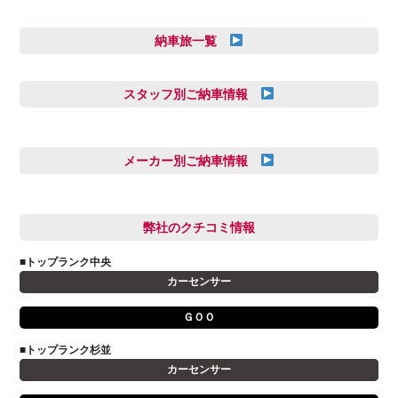
納車旅一覧
スタッフ別ご納車情報
三井田 千華
久恒 風人
メーカー別ご納車情報
亀田 祐樹
AUDI
信里 龍人
BMW
弊社のクチコミ情報
和氣 拓真
DSオートモビル
多田 健人
■トップランク中央
FIAT
宮野響友
カーセンサー
JAGUAR
小澤 孝久
ＧＯＯ
VOLVO
小野 利公
アストンマーティン
■トップランク杉並
山本 大輔
カーセンサー
アバルト
岩井 裕一
アルファロメオ