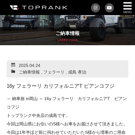
私たちについて
ご納車情報
車を買う
USERS VOICE
購入サポート
2025.04.24
アフターサービス
ご納車情報
,
フェラーリ
,
成島 孝治
車を売る
16y フェラーリ カリフォルニアT ビアンコフジ
店舗/スタッフ情報
～ 納車旅 in岡山 ～ 16y フェラーリ カリフォルニアT ビアン
コフジ
インフォメーション
トップランク中央店の成島です。
今回は岡山県にお住いのS様へお車をお届けさせて頂きました。
トップランク・マガジン
今回は1年半ほど前に伺わせていただいたS様から増車のご用命