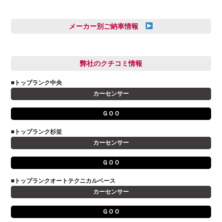
三井田 千華
久恒 風人
メーカー別ご納車情報
亀田 祐樹
AUDI
信里 龍人
BMW
弊社のクチコミ情報
和氣 拓真
DSオートモビル
多田 健人
■トップランク中央
FIAT
宮野響友
カーセンサー
JAGUAR
小澤 孝久
ＧＯＯ
VOLVO
小野 利公
アストンマーティン
■トップランク杉並
山本 大輔
カーセンサー
アバルト
岩井 裕一
アルファロメオ
川島 沙耶
ＧＯＯ
キャデラック
成島 孝治
■トップランクオートテクニカルベース
クライスラー
杉島 一旗
カーセンサー
クライスラージープ
杉崎 雅司
ＧＯＯ
シトロエン
横井 直樹