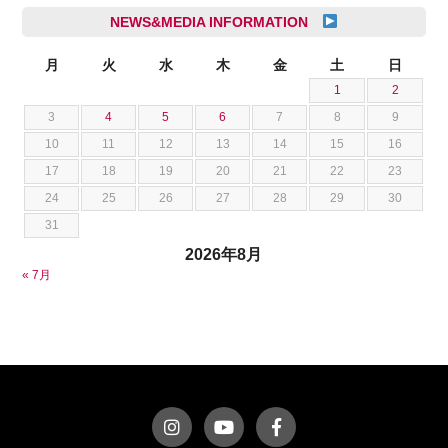
シボレー
池根 陸
NEWS&MEDIA INFORMATION
ジャガー
池田 悠亮
スズキ
月
火
水
木
金
土
日
石川 成一郎
1
2
スバル
粟飯原 卓也
3
4
5
6
7
8
9
ダッジ
荒居 力哉
10
11
12
13
14
15
16
テスラ
荻野 雅史
17
18
19
20
21
22
23
トヨタ
菊池 大誠
24
25
26
27
28
29
30
ニッサン
藤本 京弥
31
フェラーリ
西川 諒
2026年8月
フォード
西田 将志
« 7月
フォルクスワーゲン
須田 翔大
プジョー
ベントレー
ポルシェ
ホンダ
マクラーレン