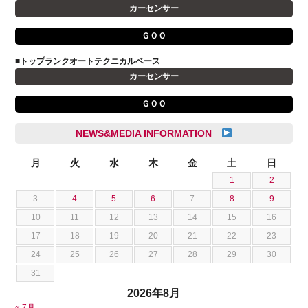
カーセンサー
アバルト
岩井 裕一
アルファロメオ
川島 沙耶
ＧＯＯ
キャデラック
成島 孝治
■トップランクオートテクニカルベース
クライスラー
杉島 一旗
カーセンサー
クライスラージープ
杉崎 雅司
ＧＯＯ
シトロエン
横井 直樹
シボレー
池根 陸
NEWS&MEDIA INFORMATION
ジャガー
池田 悠亮
スズキ
月
火
水
木
金
土
日
石川 成一郎
1
2
スバル
粟飯原 卓也
3
4
5
6
7
8
9
ダッジ
荒居 力哉
10
11
12
13
14
15
16
テスラ
荻野 雅史
17
18
19
20
21
22
23
トヨタ
菊池 大誠
24
25
26
27
28
29
30
ニッサン
藤本 京弥
31
フェラーリ
西川 諒
2026年8月
フォード
西田 将志
« 7月