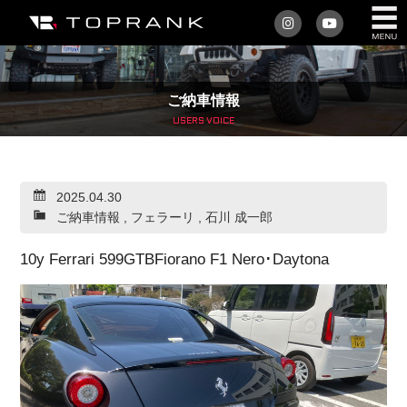
私たちについて
ご納車情報
車を買う
USERS VOICE
購入サポート
2025.04.30
アフターサービス
ご納車情報
,
フェラーリ
,
石川 成一郎
車を売る
10y Ferrari 599GTBFiorano F1 Nero･Daytona
店舗/スタッフ情報
インフォメーション
トップランク・マガジン