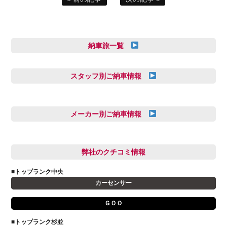
納車旅一覧
スタッフ別ご納車情報
三井田 千華
久恒 風人
メーカー別ご納車情報
亀田 祐樹
AUDI
信里 龍人
BMW
弊社のクチコミ情報
和氣 拓真
DSオートモビル
多田 健人
■トップランク中央
FIAT
宮野響友
カーセンサー
JAGUAR
小澤 孝久
ＧＯＯ
VOLVO
小野 利公
アストンマーティン
■トップランク杉並
山本 大輔