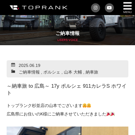
私たちについて
ご納車情報
車を買う
USERS VOICE
購入サポート
2025.06.19
アフターサービス
ご納車情報
,
ポルシェ
,
山本 大輔
,
納車旅
車を売る
～納車旅 to 広島～ 17y ポルシェ 911カレラS ホワイ
ト
店舗/スタッフ情報
トップランク杉並店の山本でございます
インフォメーション
広島県にお住いのK様にご納車させていただきました
トップランク・マガジン