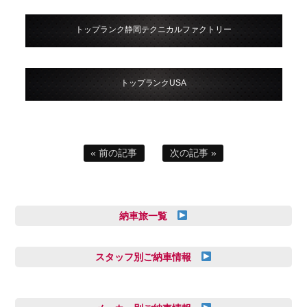
トップランク静岡テクニカルファクトリー
トップランクUSA
« 前の記事
次の記事 »
納車旅一覧
スタッフ別ご納車情報
三井田 千華
久恒 風人