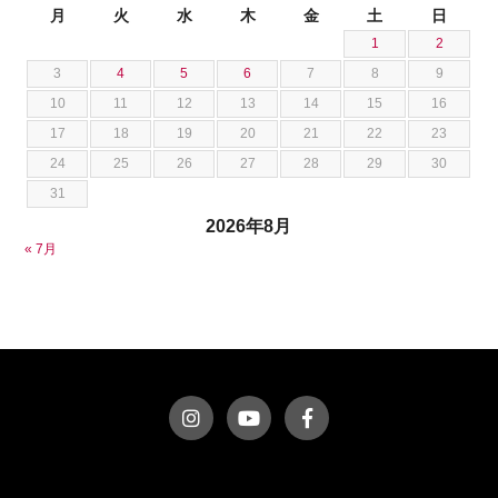
スズキ
月
火
水
木
金
土
日
石川 成一郎
1
2
スバル
粟飯原 卓也
3
4
5
6
7
8
9
ダッジ
荒居 力哉
10
11
12
13
14
15
16
テスラ
荻野 雅史
17
18
19
20
21
22
23
トヨタ
菊池 大誠
24
25
26
27
28
29
30
ニッサン
藤本 京弥
31
フェラーリ
西川 諒
2026年8月
フォード
西田 将志
« 7月
フォルクスワーゲン
須田 翔大
プジョー
ベントレー
ポルシェ
ホンダ
マクラーレン
マクラーレン
マセラティ