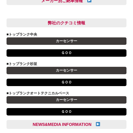
メーカー別ご納車情報
亀田 祐樹
AUDI
信里 龍人
BMW
弊社のクチコミ情報
和氣 拓真
DSオートモビル
多田 健人
■トップランク中央
FIAT
宮野響友
カーセンサー
JAGUAR
小澤 孝久
ＧＯＯ
VOLVO
小野 利公
アストンマーティン
■トップランク杉並
山本 大輔
カーセンサー
アバルト
岩井 裕一
アルファロメオ
川島 沙耶
ＧＯＯ
キャデラック
成島 孝治
■トップランクオートテクニカルベース
クライスラー
杉島 一旗
カーセンサー
クライスラージープ
杉崎 雅司
ＧＯＯ
シトロエン
横井 直樹
シボレー
池根 陸
NEWS&MEDIA INFORMATION
ジャガー
池田 悠亮