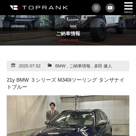
私たちについて
ご納車情報
車を買う
USERS VOICE
購入サポート
2025.07.02
BMW
,
ご納車情報
,
多田 健人
アフターサービス
21y BMW ３シリーズ M340iツーリング タンザナイ
車を売る
トブルー
店舗/スタッフ情報
インフォメーション
トップランク・マガジン