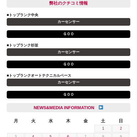
BMW
弊社のクチコミ情報
和氣 拓真
DSオートモビル
多田 健人
■トップランク中央
FIAT
宮野響友
カーセンサー
JAGUAR
小澤 孝久
ＧＯＯ
VOLVO
小野 利公
アストンマーティン
■トップランク杉並
山本 大輔
カーセンサー
アバルト
岩井 裕一
アルファロメオ
川島 沙耶
ＧＯＯ
キャデラック
成島 孝治
■トップランクオートテクニカルベース
クライスラー
杉島 一旗
カーセンサー
クライスラージープ
杉崎 雅司
ＧＯＯ
シトロエン
横井 直樹
シボレー
池根 陸
NEWS&MEDIA INFORMATION
ジャガー
池田 悠亮
スズキ
月
火
水
木
金
土
日
石川 成一郎
1
2
スバル
粟飯原 卓也
3
4
5
6
7
8
9