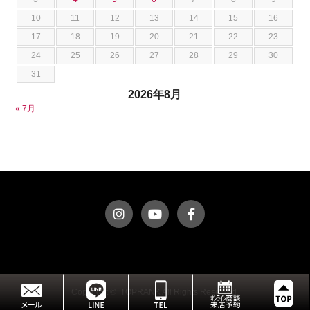
ダッジ
荒居 力哉
10
11
12
13
14
15
16
テスラ
荻野 雅史
17
18
19
20
21
22
23
トヨタ
菊池 大誠
24
25
26
27
28
29
30
ニッサン
藤本 京弥
31
フェラーリ
西川 諒
2026年8月
フォード
西田 将志
« 7月
フォルクスワーゲン
須田 翔大
プジョー
ベントレー
ポルシェ
ホンダ
マクラーレン
マクラーレン
マセラティ
マツダ
ミニ
Copyright © TOPRANK All Rights Reserved.
メルセデスAMG