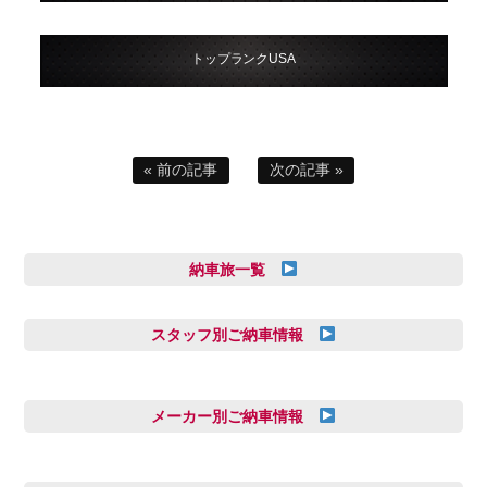
トップランクUSA
« 前の記事
次の記事 »
納車旅一覧
スタッフ別ご納車情報
三井田 千華
久恒 風人
メーカー別ご納車情報
亀田 祐樹
AUDI
信里 龍人