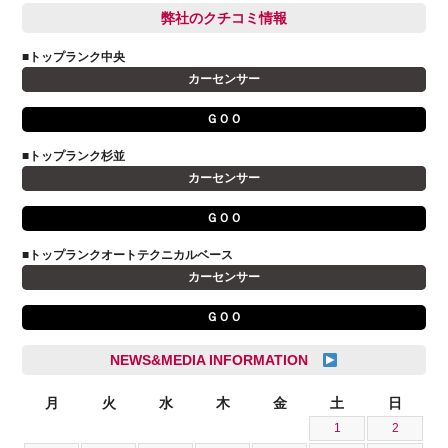
BMW
弊社のクチコミ情報
和氣 拓真
DSオートモビル
多田 健人
■トップランク中央
FIAT
宮野響友
カーセンサー
JAGUAR
小澤 孝久
ＧＯＯ
VOLVO
小野 利公
アストンマーティン
■トップランク杉並
山本 大輔
カーセンサー
アバルト
岩井 裕一
アルファロメオ
川島 沙耶
ＧＯＯ
キャデラック
成島 孝治
■トップランクオートテクニカルベース
クライスラー
杉島 一旗
カーセンサー
クライスラージープ
杉崎 雅司
ＧＯＯ
シトロエン
横井 直樹
シボレー
池根 陸
NEWS&MEDIA INFORMATION
ジャガー
池田 悠亮
スズキ
月
火
水
木
金
土
日
石川 成一郎
1
2
スバル
粟飯原 卓也