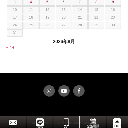
3
4
5
6
7
8
9
ダッジ
荒居 力哉
10
11
12
13
14
15
16
テスラ
荻野 雅史
17
18
19
20
21
22
23
トヨタ
菊池 大誠
24
25
26
27
28
29
30
ニッサン
藤本 京弥
31
フェラーリ
西川 諒
2026年8月
フォード
西田 将志
« 7月
フォルクスワーゲン
須田 翔大
プジョー
ベントレー
ポルシェ
ホンダ
マクラーレン
マクラーレン
マセラティ
マツダ
ミニ
Copyright © TOPRANK All Rights Reserved.