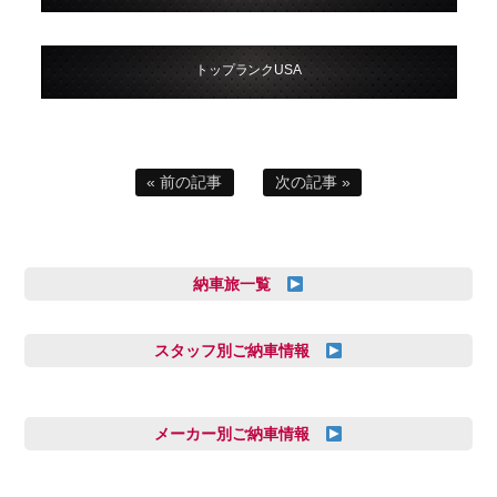
トップランクUSA
« 前の記事
次の記事 »
納車旅一覧
スタッフ別ご納車情報
三井田 千華
久恒 風人
メーカー別ご納車情報
亀田 祐樹
AUDI
信里 龍人