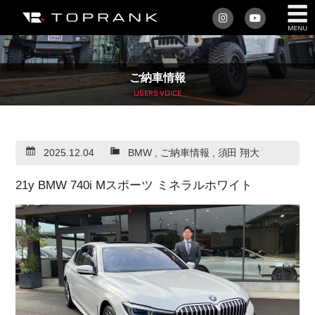
私たちについて
ご納車情報
車を買う
USERS VOICE
購入サポート
2025.12.04
BMW
,
ご納車情報
,
須田 翔大
アフターサービス
21y BMW 740i Mスポーツ ミネラルホワイト
車を売る
店舗/スタッフ情報
インフォメーション
トップランク・マガジン