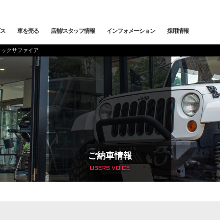
ス
車を売る
店舗/スタッフ情報
インフォメーション
採用情報
 ブラックサファイア
メンテナンス
鈑金塗装
カー
下取査定
ご納車情報
納車前点検・整備
サービスブログ
メン
トッ
トップランク中央
トップランク杉並
トッ
edes-AMG
BMW
BMW ALPINA
サービ
ご納車情報
USERS VOICE
輸入車コーディング
アライメント測定・調整
ローンシミュレーション
よくある質問
ご納
SCHE
LAND ROVER
JAGUAR
オートローン事前審査
オートテクニカルベース
最強買取 市川店
最強
サービスファクトリー