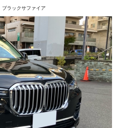
レンス ブラックサファイア
プランク中央
トップランク杉並
トップランク神戸
ROKKO i PARK