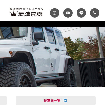
ディテール
テナンスパック
プランク・マガジン
自動車保険
プランク千葉
トップランク神戸
MINI
Audi
スファクトリー
ROKKO i PARK
車までの流れ
必要書類
MASERATI
VOLVO
買取 船橋店
トップランクUSA
納車旅一覧