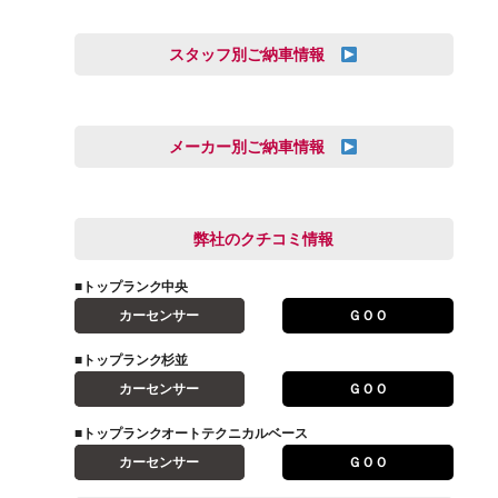
スタッフ別ご納車情報
オートテクニカルベース
三井田 千華
久恒 風人
メーカー別ご納車情報
亀田 祐樹
AUDI
信里 龍人
BMW
弊社のクチコミ情報
和氣 拓真
DSオートモビル
多田 健人
■トップランク中央
FIAT
宮野響友
カーセンサー
ＧＯＯ
JAGUAR
小澤 孝久
■トップランク杉並
VOLVO
小野 利公
カーセンサー
ＧＯＯ
アストンマーティン
山本 大輔
アバルト
■トップランクオートテクニカルベース
岩井 裕一
カーセンサー
ＧＯＯ
アルファロメオ
川島 沙耶
キャデラック