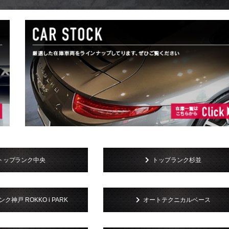
トップランク中央
トップランク杉並
ク神戸 ROKKO i PARK
オートテクニカルベース