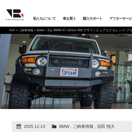
私たちについて
車を買う
購入サポート
アフターサービ
>
>
>
21y BMW X7 xDrive 40d デザインピュアエクセレンス
TOP
ご納車情報
BMW
車を買う
購入サポート
アフターサービス
店舗/スタッフ情報
インフォメーション
メーカーから探す
全ての在庫情報
店舗一覧
バックオーダーシステム
会社概要
車検・点検
オンライン商談
プライバシーポリシー
保証・購入プラン
ニュース&メディア
トップランク本店
お取り寄せ商談
Mercedes-Benz
Merc
店舗お問い合わせ
プロテクションフィルム
お支払いプラン
VOLKSWAGEN
POR
トップランク
オートテクニカルベース
2025.12.13
BMW
,
ご納車情報
,
須田 翔大
店舗から探す