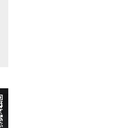
ベントレー
ポルシェ
ホンダ
マクラーレン
マクラーレン
マセラティ
マツダ
ミニ
メルセデスAMG
メルセデスベンツ
ランドローバー
ランボルギーニ
ルノー
レクサス
ロータス