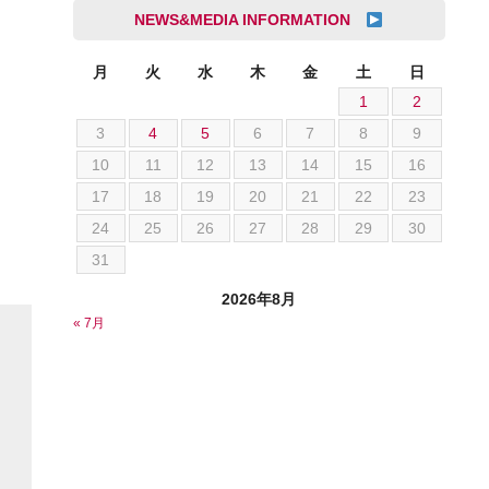
成島 孝治
NEWS&MEDIA INFORMATION
クライスラー
杉島 一旗
クライスラージープ
杉崎 雅司
月
火
水
木
金
土
日
シトロエン
1
2
横井 直樹
シボレー
3
4
5
6
7
8
9
池根 陸
ジャガー
10
11
12
13
14
15
16
池田 悠亮
スズキ
17
18
19
20
21
22
23
石川 成一郎
スバル
24
25
26
27
28
29
30
粟飯原 卓也
ダッジ
31
荒居 力哉
テスラ
荻野 雅史
2026年8月
トヨタ
« 7月
菊池 大誠
ニッサン
藤本 京弥
フェラーリ
西川 諒
フォード
西田 将志
フォルクスワーゲン
須田 翔大
プジョー