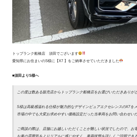
トップランク船橋店 須田でございます
愛知県にお住まいのS様に【X7 】をご納車させていただきました
■須田よりS様へ
この度は数ある販売店からトップランク船橋店をお選びいただきありが
S様は高級感溢れる仕様が魅力的なデザインピュアエクセレンスのX7を
市場の中でも大変お求めやすい価格設定だった当車両をお問い合わせい
ご商談の際は、店舗にお越しいただくことが難しい状況でしたので、お
お車の雰囲気をよりリアルに感じやすく、車両状態を詳しくご説明できる