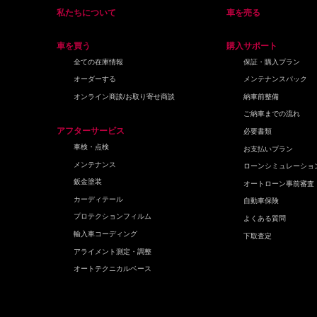
私たちについて
車を売る
車を買う
購入サポート
全ての在庫情報
保証・購入プラン
オーダーする
メンテナンスパック
オンライン商談/お取り寄せ商談
納車前整備
ご納車までの流れ
アフターサービス
必要書類
車検・点検
お支払いプラン
メンテナンス
ローンシミュレーショ
鈑金塗装
オートローン事前審査
カーディテール
自動車保険
プロテクションフィルム
よくある質問
輸入車コーディング
下取査定
アライメント測定・調整
オートテクニカルベース