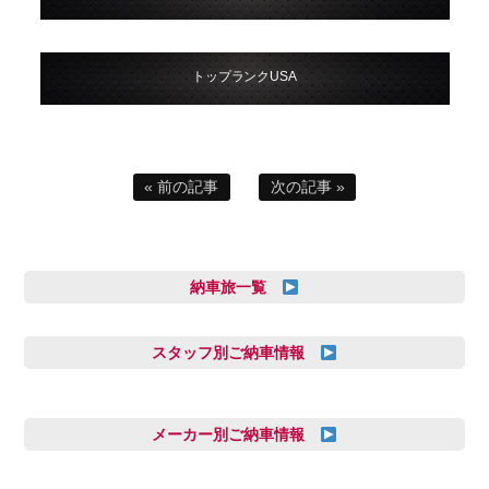
トップランクUSA
« 前の記事
次の記事 »
納車旅一覧
スタッフ別ご納車情報
三井田 千華
久恒 風人
メーカー別ご納車情報
亀田 祐樹
AUDI