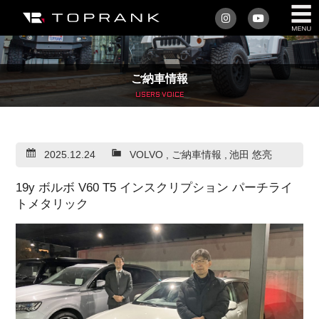
私たちについて
ご納車情報
車を買う
USERS VOICE
購入サポート
2025.12.24
VOLVO
,
ご納車情報
,
池田 悠亮
アフターサービス
19y ボルボ V60 T5 インスクリプション パーチライ
車を売る
トメタリック
店舗/スタッフ情報
インフォメーション
トップランク・マガジン