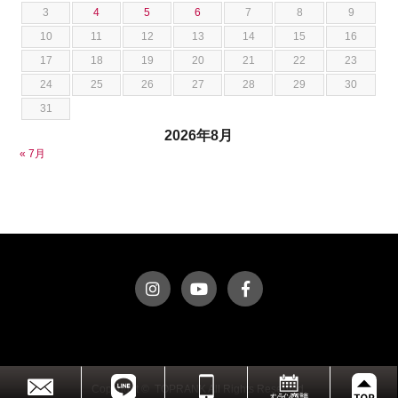
3
4
5
6
7
8
9
ダッジ
荒居 力哉
10
11
12
13
14
15
16
テスラ
荻野 雅史
17
18
19
20
21
22
23
トヨタ
菊池 大誠
24
25
26
27
28
29
30
ニッサン
藤本 京弥
31
フェラーリ
西川 諒
2026年8月
フォード
西田 将志
« 7月
フォルクスワーゲン
須田 翔大
プジョー
ベントレー
ポルシェ
ホンダ
マクラーレン
マクラーレン
マセラティ
マツダ
ミニ
Copyright © TOPRANK All Rights Reserved.