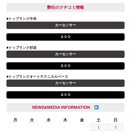
信里 龍人
BMW
弊社のクチコミ情報
和氣 拓真
DSオートモビル
多田 健人
■トップランク中央
FIAT
宮野響友
カーセンサー
JAGUAR
小澤 孝久
ＧＯＯ
VOLVO
小野 利公
アストンマーティン
■トップランク杉並
山本 大輔
カーセンサー
アバルト
岩井 裕一
アルファロメオ
川島 沙耶
ＧＯＯ
キャデラック
成島 孝治
■トップランクオートテクニカルベース
クライスラー
杉島 一旗
カーセンサー
クライスラージープ
杉崎 雅司
ＧＯＯ
シトロエン
横井 直樹
シボレー
池根 陸
NEWS&MEDIA INFORMATION
ジャガー
池田 悠亮
スズキ
月
火
水
木
金
土
日
石川 成一郎
1
2
スバル
粟飯原 卓也