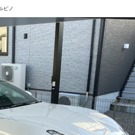
セルピノ
プランク中央
トップランク杉並
トップランク神戸
ROKKO i PARK