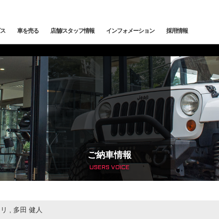
ス
車を売る
店舗/スタッフ情報
インフォメーション
採用情報
メンテナンス
鈑金塗装
カー
下取査定
ご納車情報
納車前点検・整備
サービスブログ
メン
トッ
トップランク中央
トップランク杉並
トッ
edes-AMG
BMW
BMW ALPINA
サービ
ご納車情報
USERS VOICE
輸入車コーディング
アライメント測定・調整
ローンシミュレーション
よくある質問
ご納
SCHE
LAND ROVER
JAGUAR
オートローン事前審査
オートテクニカルベース
最強買取 市川店
最強
サービスファクトリー
ーリ
,
多田 健人