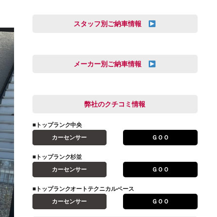
スタッフ別ご納車情報
オートテクニカルベース
三井田 千華
久恒 風人
メーカー別ご納車情報
亀田 祐樹
AUDI
信里 龍人
BMW
弊社のクチコミ情報
和氣 拓真
DSオートモビル
多田 健人
■トップランク中央
FIAT
宮野響友
カーセンサー
ＧＯＯ
JAGUAR
小澤 孝久
■トップランク杉並
VOLVO
小野 利公
カーセンサー
ＧＯＯ
アストンマーティン
山本 大輔
アバルト
■トップランクオートテクニカルベース
岩井 裕一
カーセンサー
ＧＯＯ
アルファロメオ
川島 沙耶
キャデラック