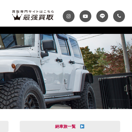
ディテール
テナンスパック
プランク・マガジン
自動車保険
プランク千葉
トップランク神戸
MINI
Audi
スファクトリー
ROKKO i PARK
車までの流れ
必要書類
MASERATI
VOLVO
買取 船橋店
トップランクUSA
納車旅一覧