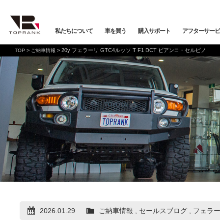
私たちについて
車を買う
購入サポート
アフターサービ
>
>
20y フェラーリ GTC4ルッソ T F1 DCT ビアンコ・セルピノ
TOP
ご納車情報
車を買う
購入サポート
アフターサービス
店舗/スタッフ情報
インフォメーション
メーカーから探す
全ての在庫情報
店舗一覧
バックオーダーシステム
会社概要
車検・点検
オンライン商談
プライバシーポリシー
保証・購入プラン
ニュース&メディア
トップランク本店
お取り寄せ商談
Mercedes-Benz
Merc
店舗お問い合わせ
プロテクションフィルム
お支払いプラン
VOLKSWAGEN
POR
トップランク
オートテクニカルベース
2026.01.29
ご納車情報
,
セールスブログ
,
フェラ
店舗から探す