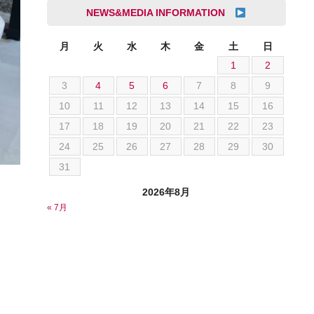
成島 孝治
NEWS&MEDIA INFORMATION
クライスラー
杉島 一旗
クライスラージープ
杉崎 雅司
月
火
水
木
金
土
日
シトロエン
1
2
横井 直樹
シボレー
3
4
5
6
7
8
9
池根 陸
ジャガー
10
11
12
13
14
15
16
池田 悠亮
スズキ
17
18
19
20
21
22
23
石川 成一郎
スバル
24
25
26
27
28
29
30
粟飯原 卓也
ダッジ
31
荒居 力哉
テスラ
荻野 雅史
2026年8月
トヨタ
« 7月
菊池 大誠
ニッサン
藤本 京弥
フェラーリ
西川 諒
フォード
西田 将志
フォルクスワーゲン
須田 翔大
プジョー