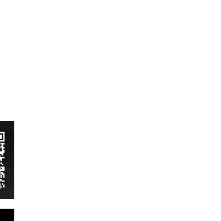
ベントレー
ポルシェ
ホンダ
マクラーレン
マクラーレン
マセラティ
マツダ
ミニ
メルセデスAMG
メルセデスベンツ
ランドローバー
ランボルギーニ
ルノー
レクサス
ロータス