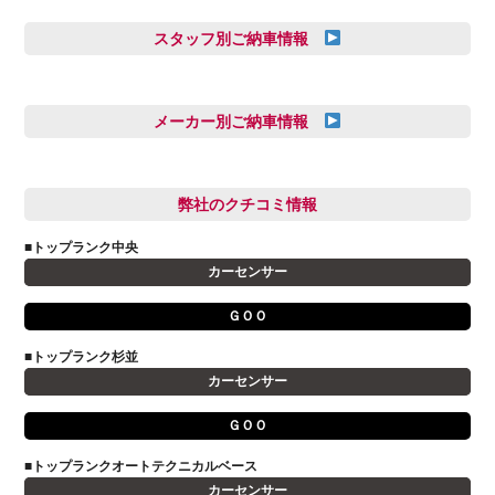
スタッフ別ご納車情報
三井田 千華
久恒 風人
メーカー別ご納車情報
亀田 祐樹
AUDI
信里 龍人
BMW
弊社のクチコミ情報
和氣 拓真
DSオートモビル
多田 健人
■トップランク中央
FIAT
宮野響友
カーセンサー
JAGUAR
小澤 孝久
ＧＯＯ
VOLVO
小野 利公
アストンマーティン
■トップランク杉並
山本 大輔
カーセンサー
アバルト
岩井 裕一
アルファロメオ
川島 沙耶
ＧＯＯ
キャデラック
成島 孝治
■トップランクオートテクニカルベース
クライスラー
杉島 一旗
カーセンサー