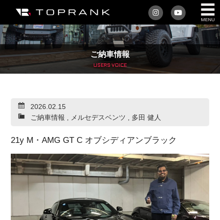
私たちについて
ご納車情報
車を買う
USERS VOICE
購入サポート
2026.02.15
アフターサービス
ご納車情報
,
メルセデスベンツ
,
多田 健人
車を売る
21y M・AMG GT C オブシディアンブラック
店舗/スタッフ情報
インフォメーション
トップランク・マガジン