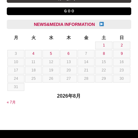
クライスラージープ
杉崎 雅司
ＧＯＯ
シトロエン
横井 直樹
シボレー
池根 陸
NEWS&MEDIA INFORMATION
ジャガー
池田 悠亮
スズキ
月
火
水
木
金
土
日
石川 成一郎
1
2
スバル
粟飯原 卓也
3
4
5
6
7
8
9
ダッジ
荒居 力哉
10
11
12
13
14
15
16
テスラ
荻野 雅史
17
18
19
20
21
22
23
トヨタ
菊池 大誠
24
25
26
27
28
29
30
ニッサン
藤本 京弥
31
フェラーリ
西川 諒
2026年8月
フォード
西田 将志
« 7月
フォルクスワーゲン
須田 翔大
プジョー
ベントレー
ポルシェ