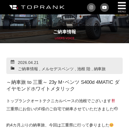
私たちについて
ご納車情報
車を買う
USERS VOICE
購入サポート
2026.04.21
アフターサービス
ご納車情報
,
メルセデスベンツ
,
池根 陸
,
納車旅
車を売る
～納車旅 to 三重～ 23y M･ベンツ S400d 4MATIC ダ
イヤモンドホワイトメタリック
店舗/スタッフ情報
トップランクオートテクニカルベースの池根でございます
インフォメーション
三重県にお住いのF様のご自宅で納車させていただきました🫡
トップランク・マガジン
約4カ月ぶりの納車旅、今回は三重県に行って参りました