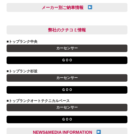
久恒 風人
メーカー別ご納車情報
亀田 祐樹
AUDI
信里 龍人
BMW
弊社のクチコミ情報
和氣 拓真
DSオートモビル
多田 健人
■トップランク中央
FIAT
宮野響友
カーセンサー
JAGUAR
小澤 孝久
ＧＯＯ
VOLVO
小野 利公
アストンマーティン
■トップランク杉並
山本 大輔
カーセンサー
アバルト
岩井 裕一
アルファロメオ
川島 沙耶
ＧＯＯ
キャデラック
成島 孝治
■トップランクオートテクニカルベース
クライスラー
杉島 一旗
カーセンサー
クライスラージープ
杉崎 雅司
ＧＯＯ
シトロエン
横井 直樹
シボレー
池根 陸
NEWS&MEDIA INFORMATION