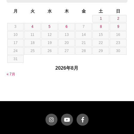
ジャガー
池田 悠亮
スズキ
月
火
水
木
金
土
日
石川 成一郎
1
2
スバル
粟飯原 卓也
3
4
5
6
7
8
9
ダッジ
荒居 力哉
10
11
12
13
14
15
16
テスラ
荻野 雅史
17
18
19
20
21
22
23
トヨタ
菊池 大誠
24
25
26
27
28
29
30
ニッサン
藤本 京弥
31
フェラーリ
西川 諒
2026年8月
フォード
西田 将志
« 7月
フォルクスワーゲン
須田 翔大
プジョー
ベントレー
ポルシェ
ホンダ
マクラーレン
マクラーレン