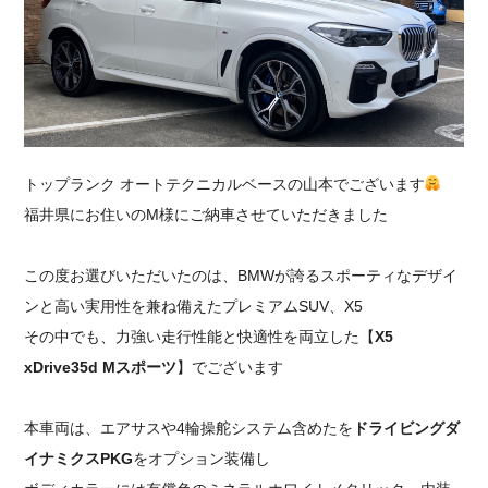
採用情報
トップランク オートテクニカルベースの山本でございます
福井県にお住いのM様にご納車させていただきました
この度お選びいただいたのは、BMWが誇るスポーティなデザイ
ンと高い実用性を兼ね備えたプレミアムSUV、X5
その中でも、力強い走行性能と快適性を両立した【
X5
xDrive35d Mスポーツ
】でございます
本車両は、エアサスや4輪操舵システム含めたを
ドライビングダ
イナミクスPKG
をオプション装備し