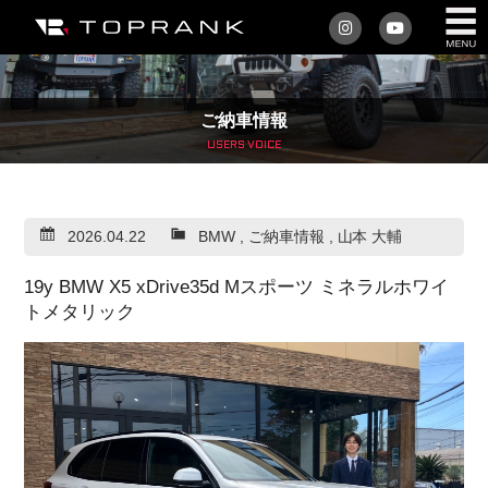
私たちについて
ご納車情報
車を買う
USERS VOICE
購入サポート
2026.04.22
BMW
,
ご納車情報
,
山本 大輔
アフターサービス
19y BMW X5 xDrive35d Mスポーツ ミネラルホワイ
車を売る
トメタリック
店舗/スタッフ情報
インフォメーション
トップランク・マガジン