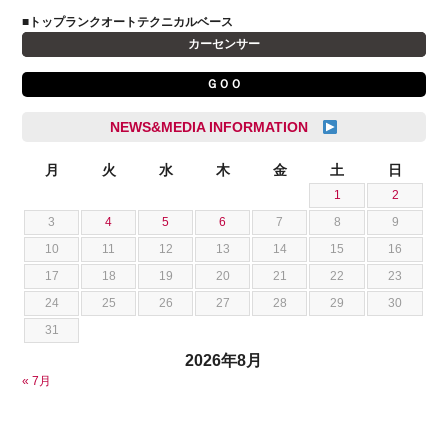
キャデラック
成島 孝治
■トップランクオートテクニカルベース
クライスラー
杉島 一旗
カーセンサー
クライスラージープ
杉崎 雅司
ＧＯＯ
シトロエン
横井 直樹
シボレー
池根 陸
NEWS&MEDIA INFORMATION
ジャガー
池田 悠亮
スズキ
月
火
水
木
金
土
日
石川 成一郎
1
2
スバル
粟飯原 卓也
3
4
5
6
7
8
9
ダッジ
荒居 力哉
10
11
12
13
14
15
16
テスラ
荻野 雅史
17
18
19
20
21
22
23
トヨタ
菊池 大誠
24
25
26
27
28
29
30
ニッサン
藤本 京弥
31
フェラーリ
西川 諒
2026年8月
フォード
西田 将志
« 7月
フォルクスワーゲン
須田 翔大
プジョー
ベントレー