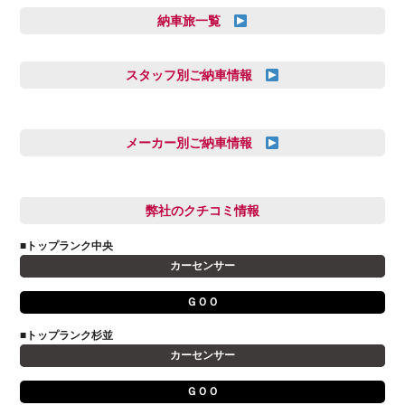
納車旅一覧
スタッフ別ご納車情報
三井田 千華
久恒 風人
メーカー別ご納車情報
亀田 祐樹
AUDI
信里 龍人
BMW
弊社のクチコミ情報
和氣 拓真
DSオートモビル
多田 健人
■トップランク中央
FIAT
宮野響友
カーセンサー
JAGUAR
小澤 孝久
ＧＯＯ
VOLVO
小野 利公
アストンマーティン
■トップランク杉並
山本 大輔
カーセンサー
アバルト
岩井 裕一
アルファロメオ
川島 沙耶
ＧＯＯ