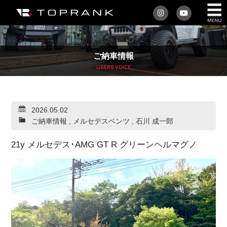
私たちについて
ご納車情報
車を買う
USERS VOICE
購入サポート
2026.05.02
アフターサービス
ご納車情報
,
メルセデスベンツ
,
石川 成一郎
車を売る
21y メルセデス･AMG GT R グリーンヘルマグノ
店舗/スタッフ情報
インフォメーション
トップランク・マガジン