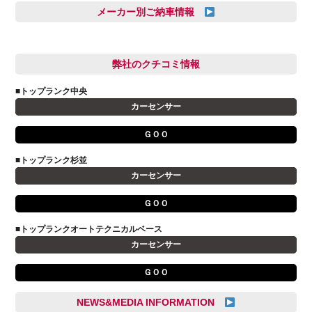
久恒 風人
メーカー別ご納車情報
亀田 祐樹
AUDI
信里 龍人
BMW
弊社のクチコミ情報
和氣 拓真
DSオートモビル
多田 健人
■トップランク中央
FIAT
宮野響友
カーセンサー
JAGUAR
小澤 孝久
ＧＯＯ
VOLVO
小野 利公
アストンマーティン
■トップランク杉並
山本 大輔
カーセンサー
アバルト
岩井 裕一
アルファロメオ
川島 沙耶
ＧＯＯ
キャデラック
成島 孝治
■トップランクオートテクニカルベース
クライスラー
杉島 一旗
カーセンサー
クライスラージープ
杉崎 雅司
ＧＯＯ
シトロエン
横井 直樹
シボレー
池根 陸
NEWS&MEDIA INFORMATION
ジャガー