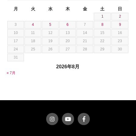
池田 悠亮
スズキ
月
火
水
木
金
土
日
石川 成一郎
1
2
スバル
粟飯原 卓也
3
4
5
6
7
8
9
ダッジ
荒居 力哉
10
11
12
13
14
15
16
テスラ
荻野 雅史
17
18
19
20
21
22
23
トヨタ
菊池 大誠
24
25
26
27
28
29
30
ニッサン
藤本 京弥
31
フェラーリ
西川 諒
2026年8月
フォード
西田 将志
« 7月
フォルクスワーゲン
須田 翔大
プジョー
ベントレー
ポルシェ
ホンダ
マクラーレン
マクラーレン
マセラティ