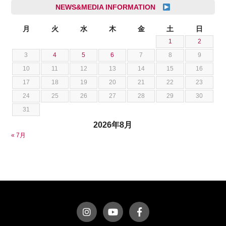
シボレー
池根 陸
NEWS&MEDIA INFORMATION
ジャガー
池田 悠亮
スズキ
月
火
水
木
金
土
日
石川 成一郎
1
2
スバル
粟飯原 卓也
3
4
5
6
7
8
9
ダッジ
荒居 力哉
10
11
12
13
14
15
16
テスラ
荻野 雅史
17
18
19
20
21
22
23
トヨタ
菊池 大誠
24
25
26
27
28
29
30
ニッサン
藤本 京弥
31
フェラーリ
西川 諒
2026年8月
フォード
西田 将志
« 7月
フォルクスワーゲン
須田 翔大
プジョー
ベントレー
ポルシェ
ホンダ
マクラーレン
マクラーレン