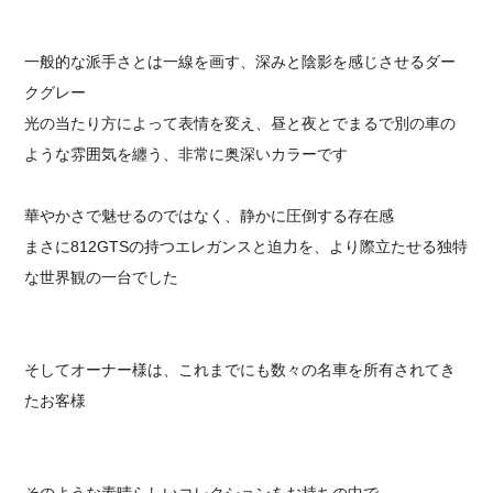
一般的な派手さとは一線を画す、深みと陰影を感じさせるダー
クグレー
光の当たり方によって表情を変え、昼と夜とでまるで別の車の
ような雰囲気を纏う、非常に奥深いカラーです
華やかさで魅せるのではなく、静かに圧倒する存在感
まさに812GTSの持つエレガンスと迫力を、より際立たせる独特
な世界観の一台でした
そしてオーナー様は、これまでにも数々の名車を所有されてき
たお客様
そのような素晴らしいコレクションをお持ちの中で、