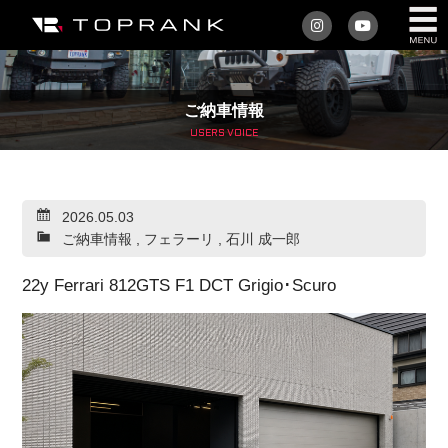
私たちについて
ご納車情報
車を買う
USERS VOICE
購入サポート
2026.05.03
アフターサービス
ご納車情報
,
フェラーリ
,
石川 成一郎
車を売る
22y Ferrari 812GTS F1 DCT Grigio･Scuro
店舗/スタッフ情報
インフォメーション
トップランク・マガジン