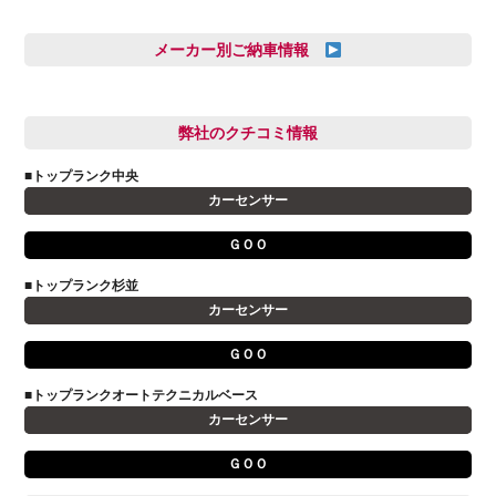
三井田 千華
久恒 風人
メーカー別ご納車情報
亀田 祐樹
AUDI
信里 龍人
BMW
弊社のクチコミ情報
和氣 拓真
DSオートモビル
多田 健人
■トップランク中央
FIAT
宮野響友
カーセンサー
JAGUAR
小澤 孝久
ＧＯＯ
VOLVO
小野 利公
アストンマーティン
■トップランク杉並
山本 大輔
カーセンサー
アバルト
岩井 裕一
アルファロメオ
川島 沙耶
ＧＯＯ
キャデラック
成島 孝治
■トップランクオートテクニカルベース
クライスラー
杉島 一旗
カーセンサー
クライスラージープ
杉崎 雅司
ＧＯＯ
シトロエン
横井 直樹