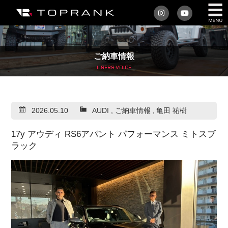
私たちについて
ご納車情報
車を買う
USERS VOICE
購入サポート
2026.05.10
AUDI
,
ご納車情報
,
亀田 祐樹
アフターサービス
17y アウディ RS6アバント パフォーマンス ミトスブ
車を売る
ラック
店舗/スタッフ情報
インフォメーション
トップランク・マガジン