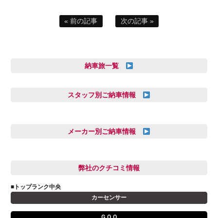
« 前の記事
次の記事 »
納車旅一覧
スタッフ別ご納車情報
三井田 千華
久恒 風人
メーカー別ご納車情報
亀田 祐樹
AUDI
信里 龍人
BMW
弊社のクチコミ情報
和氣 拓真
DSオートモビル
多田 健人
■トップランク中央
FIAT
宮野響友
カーセンサー
JAGUAR
小澤 孝久
ＧＯＯ