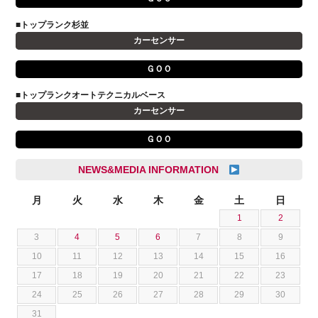
VOLVO
小野 利公
アストンマーティン
■トップランク杉並
山本 大輔
カーセンサー
アバルト
岩井 裕一
アルファロメオ
川島 沙耶
ＧＯＯ
キャデラック
成島 孝治
■トップランクオートテクニカルベース
クライスラー
杉島 一旗
カーセンサー
クライスラージープ
杉崎 雅司
ＧＯＯ
シトロエン
横井 直樹
シボレー
池根 陸
NEWS&MEDIA INFORMATION
ジャガー
池田 悠亮
スズキ
月
火
水
木
金
土
日
石川 成一郎
1
2
スバル
粟飯原 卓也
3
4
5
6
7
8
9
ダッジ
荒居 力哉
10
11
12
13
14
15
16
テスラ
荻野 雅史
17
18
19
20
21
22
23
トヨタ
菊池 大誠
24
25
26
27
28
29
30
ニッサン
藤本 京弥
31
フェラーリ