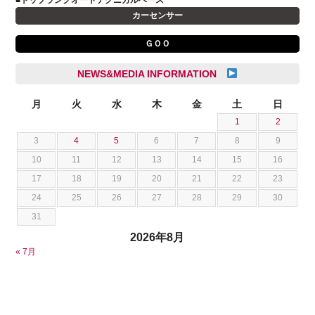
クライスラー
杉島 一旗
カーセンサー
クライスラージープ
杉崎 雅司
ＧＯＯ
シトロエン
横井 直樹
シボレー
池根 陸
NEWS&MEDIA INFORMATION
ジャガー
池田 悠亮
スズキ
月
火
水
木
金
土
日
石川 成一郎
1
2
スバル
粟飯原 卓也
3
4
5
6
7
8
9
ダッジ
荒居 力哉
10
11
12
13
14
15
16
テスラ
荻野 雅史
17
18
19
20
21
22
23
トヨタ
菊池 大誠
24
25
26
27
28
29
30
ニッサン
藤本 京弥
31
フェラーリ
西川 諒
2026年8月
フォード
西田 将志
« 7月
フォルクスワーゲン
須田 翔大
プジョー
ベントレー