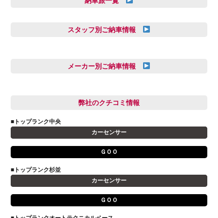
納車旅一覧
スタッフ別ご納車情報
三井田 千華
久恒 風人
メーカー別ご納車情報
亀田 祐樹
AUDI
信里 龍人
BMW
弊社のクチコミ情報
和氣 拓真
DSオートモビル
多田 健人
■トップランク中央
FIAT
宮野響友
カーセンサー
JAGUAR
小澤 孝久
ＧＯＯ
VOLVO
小野 利公
アストンマーティン
■トップランク杉並
山本 大輔
カーセンサー
アバルト
岩井 裕一
アルファロメオ
川島 沙耶
ＧＯＯ
キャデラック
成島 孝治
■トップランクオートテクニカルベース