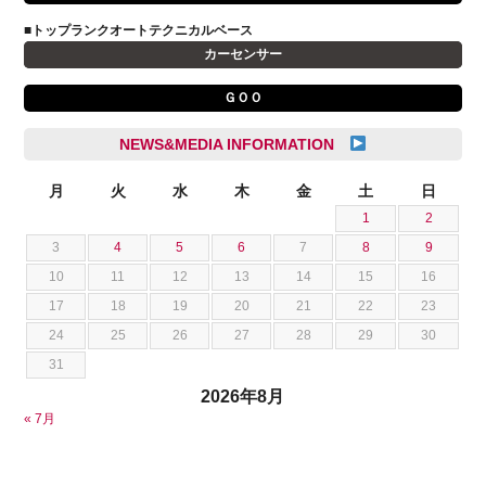
キャデラック
成島 孝治
■トップランクオートテクニカルベース
クライスラー
杉島 一旗
カーセンサー
クライスラージープ
杉崎 雅司
ＧＯＯ
シトロエン
横井 直樹
シボレー
池根 陸
NEWS&MEDIA INFORMATION
ジャガー
池田 悠亮
スズキ
月
火
水
木
金
土
日
石川 成一郎
1
2
スバル
粟飯原 卓也
3
4
5
6
7
8
9
ダッジ
荒居 力哉
10
11
12
13
14
15
16
テスラ
荻野 雅史
17
18
19
20
21
22
23
トヨタ
菊池 大誠
24
25
26
27
28
29
30
ニッサン
藤本 京弥
31
フェラーリ
西川 諒
2026年8月
フォード
西田 将志
« 7月
フォルクスワーゲン
須田 翔大
プジョー