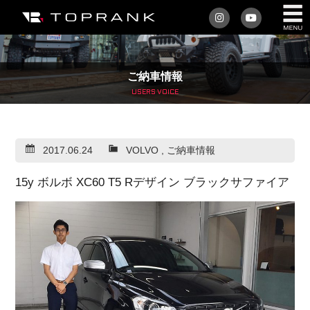
私たちについて
ご納車情報
車を買う
USERS VOICE
購入サポート
2017.06.24
VOLVO
,
ご納車情報
アフターサービス
15y ボルボ XC60 T5 Rデザイン ブラックサファイア
車を売る
店舗/スタッフ情報
インフォメーション
トップランク・マガジン