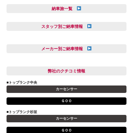
納車旅一覧
スタッフ別ご納車情報
三井田 千華
久恒 風人
メーカー別ご納車情報
亀田 祐樹
AUDI
信里 龍人
BMW
弊社のクチコミ情報
和氣 拓真
DSオートモビル
多田 健人
■トップランク中央
FIAT
宮野響友
カーセンサー
JAGUAR
小澤 孝久
ＧＯＯ
VOLVO
小野 利公
アストンマーティン
■トップランク杉並
山本 大輔
カーセンサー
アバルト
岩井 裕一
アルファロメオ
川島 沙耶
ＧＯＯ