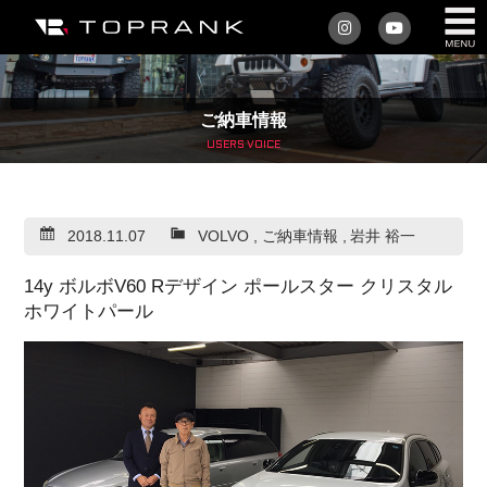
私たちについて
ご納車情報
車を買う
USERS VOICE
購入サポート
2018.11.07
VOLVO
,
ご納車情報
,
岩井 裕一
アフターサービス
14y ボルボV60 Rデザイン ポールスター クリスタル
車を売る
ホワイトパール
店舗/スタッフ情報
インフォメーション
トップランク・マガジン