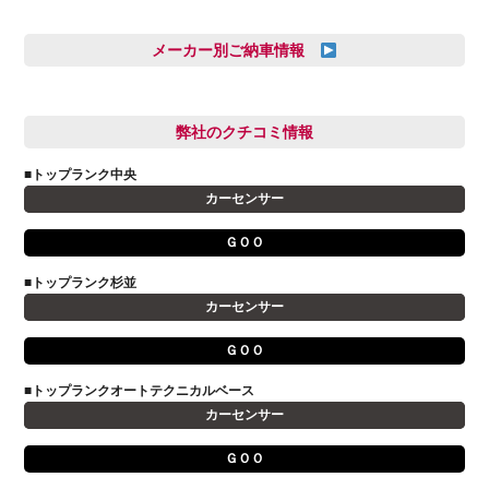
三井田 千華
久恒 風人
メーカー別ご納車情報
亀田 祐樹
AUDI
信里 龍人
BMW
弊社のクチコミ情報
和氣 拓真
DSオートモビル
多田 健人
■トップランク中央
FIAT
宮野響友
カーセンサー
JAGUAR
小澤 孝久
ＧＯＯ
VOLVO
小野 利公
アストンマーティン
■トップランク杉並
山本 大輔
カーセンサー
アバルト
岩井 裕一
アルファロメオ
川島 沙耶
ＧＯＯ
キャデラック
成島 孝治
■トップランクオートテクニカルベース
クライスラー
杉島 一旗
カーセンサー
クライスラージープ
杉崎 雅司
ＧＯＯ
シトロエン
横井 直樹