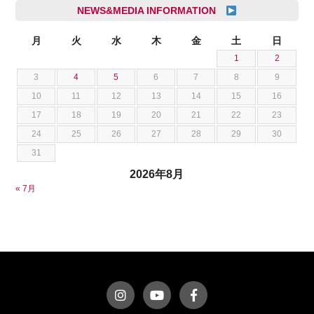
シボレー
池根 陸
NEWS&MEDIA INFORMATION
ジャガー
池田 悠亮
スズキ
月
火
水
木
金
土
日
石川 成一郎
1
2
スバル
粟飯原 卓也
3
4
5
6
7
8
9
ダッジ
荒居 力哉
10
11
12
13
14
15
16
テスラ
荻野 雅史
17
18
19
20
21
22
23
トヨタ
菊池 大誠
24
25
26
27
28
29
30
ニッサン
藤本 京弥
31
フェラーリ
西川 諒
2026年8月
フォード
西田 将志
« 7月
フォルクスワーゲン
須田 翔大
プジョー
ベントレー
ポルシェ
ホンダ
マクラーレン
マクラーレン