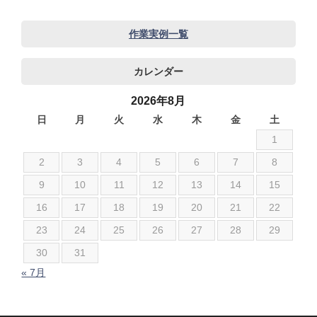
audi
BMW
作業実例一覧
JEEP
カレンダー
SUBARU
アストンマーチン
2026年8月
アルファロメオ
日
月
火
水
木
金
土
1
いすゞ
シボレー
2
3
4
5
6
7
8
ジャガー
9
10
11
12
13
14
15
スズキ
16
17
18
19
20
21
22
ダイハツ
23
24
25
26
27
28
29
テスラ
30
31
トヨタ
« 7月
ニッサン
フィアット