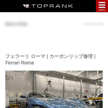
点検・整備
NEWS & TOPICS
ニュース & トピックス
鈑金塗装
ディテーリング
部品・用品
フェラーリ ローマ | カーボンリップ修理 |
Ferrari Roma
サービス案内
インフォメーション
会社案内