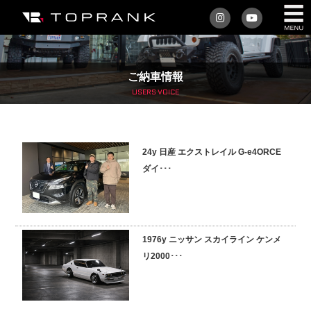
私たちについて
ご納車情報
車を買う
USERS VOICE
購入サポート
24y 日産 エクストレイル G-e4ORCE
アフターサービス
ダイ･･･
車を売る
店舗/スタッフ情報
1976y ニッサン スカイライン ケンメ
リ2000･･･
インフォメーション
トップランク・マガジン