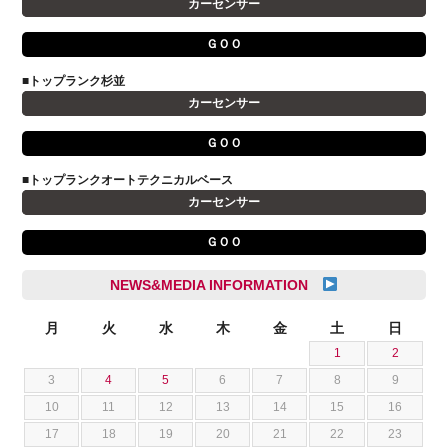
宮野響友
カーセンサー
JAGUAR
小澤 孝久
ＧＯＯ
VOLVO
小野 利公
アストンマーティン
■トップランク杉並
山本 大輔
カーセンサー
アバルト
岩井 裕一
アルファロメオ
川島 沙耶
ＧＯＯ
キャデラック
成島 孝治
■トップランクオートテクニカルベース
クライスラー
杉島 一旗
カーセンサー
クライスラージープ
杉崎 雅司
ＧＯＯ
シトロエン
横井 直樹
シボレー
池根 陸
NEWS&MEDIA INFORMATION
ジャガー
池田 悠亮
スズキ
月
火
水
木
金
土
日
石川 成一郎
1
2
スバル
粟飯原 卓也
3
4
5
6
7
8
9
ダッジ
荒居 力哉
10
11
12
13
14
15
16
テスラ
荻野 雅史
17
18
19
20
21
22
23
トヨタ
菊池 大誠