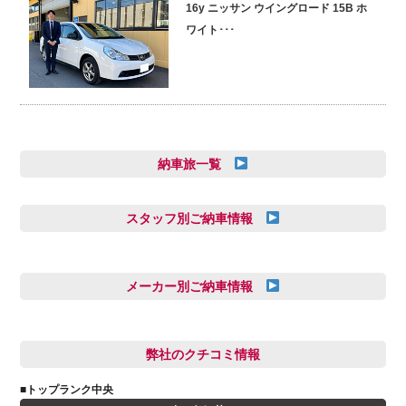
16y ニッサン ウイングロード 15B ホ
ワイト･･･
納車旅一覧
スタッフ別ご納車情報
三井田 千華
久恒 風人
メーカー別ご納車情報
亀田 祐樹
AUDI
信里 龍人
BMW
弊社のクチコミ情報
和氣 拓真
DSオートモビル
多田 健人
■トップランク中央
FIAT