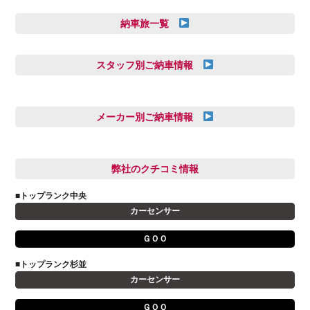
納車旅一覧
スタッフ別ご納車情報
三井田 千華
久恒 風人
メーカー別ご納車情報
亀田 祐樹
AUDI
信里 龍人
BMW
弊社のクチコミ情報
和氣 拓真
DSオートモビル
多田 健人
■トップランク中央
FIAT
宮野響友
カーセンサー
JAGUAR
小澤 孝久
ＧＯＯ
VOLVO
小野 利公
アストンマーティン
■トップランク杉並
山本 大輔
カーセンサー
アバルト
岩井 裕一
アルファロメオ
川島 沙耶
ＧＯＯ