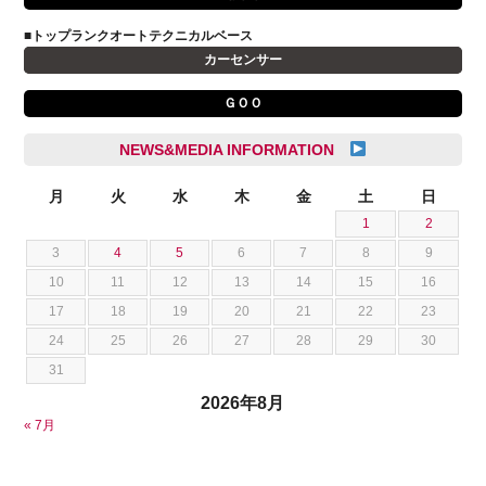
キャデラック
成島 孝治
■トップランクオートテクニカルベース
クライスラー
杉島 一旗
カーセンサー
クライスラージープ
杉崎 雅司
ＧＯＯ
シトロエン
横井 直樹
シボレー
池根 陸
NEWS&MEDIA INFORMATION
ジャガー
池田 悠亮
スズキ
月
火
水
木
金
土
日
石川 成一郎
1
2
スバル
粟飯原 卓也
3
4
5
6
7
8
9
ダッジ
荒居 力哉
10
11
12
13
14
15
16
テスラ
荻野 雅史
17
18
19
20
21
22
23
トヨタ
菊池 大誠
24
25
26
27
28
29
30
ニッサン
藤本 京弥
31
フェラーリ
西川 諒
2026年8月
フォード
西田 将志
« 7月
フォルクスワーゲン
須田 翔大
プジョー