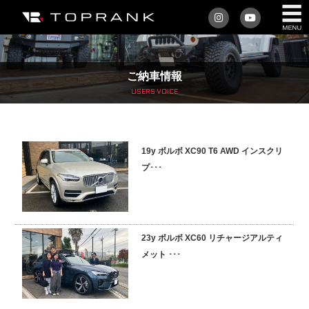
私たちについて
ご納車情報
車を買う
USERS VOICE
購入サポート
19y ボルボ XC90 T6 AWD インスクリ
アフターサービス
プ･･･
車を売る
店舗/スタッフ情報
23y ボルボ XC60 リチャージアルティ
メット ･･･
インフォメーション
トップランク・マガジン