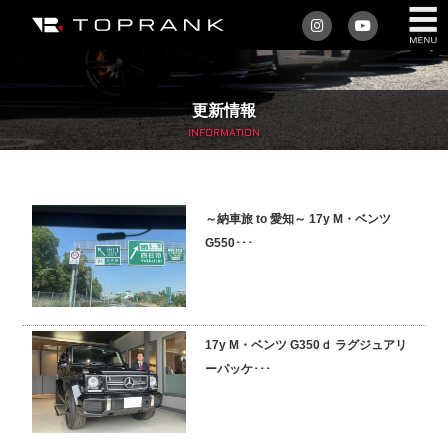
私たちについて
更新情報
車を買う
INFORMATION
購入サポート
～納車旅 to 愛知～ 17y M・ベンツ
アフターサービス
G550･･･
車を売る
店舗/スタッフ情報
17y M・ベンツ G350ｄ ラグジュアリ
ーパッケ･･･
インフォメーション
トップランク・マガジン