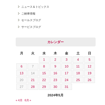
ニュース＆トピックス
ご納車情報
セールスブログ
オートテクニカルベース
サービスブログ
カレンダー
月
火
水
木
金
土
日
1
2
3
4
5
6
7
8
9
10
11
12
13
14
15
16
17
18
19
20
21
22
23
24
25
26
27
28
29
30
31
2024年5月
« 4月
6月 »