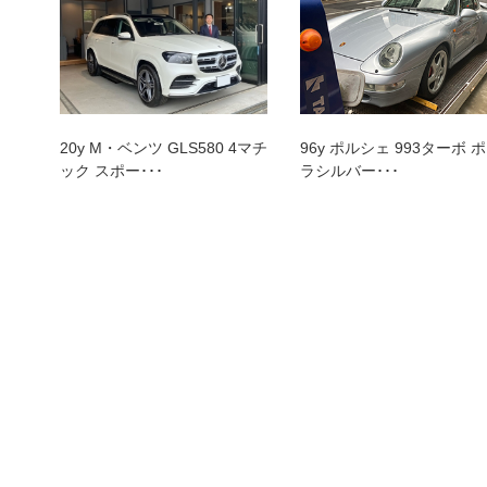
トップランク本店
トッ
20y M・ベンツ GLS580 4マチ
96y ポルシェ 993ターボ 
ック スポー･･･
ラシルバー･･･