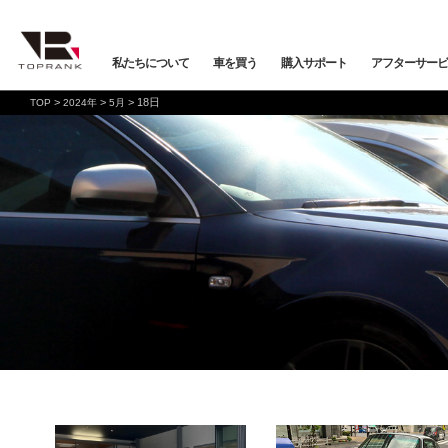
私たちについて
車を買う
購入サポート
アフターサービ
>
>
>
18日
TOP
2024年
5月
車を買う
購入サポート
アフターサービス
店舗/スタッフ情報
インフォメーション
メーカーから探す
全ての在庫情報
店舗一覧
バックオーダーシステム
会社概要
車検・点検
オンライン商談
プライバシーポリシー
保証・購入プラン
ニュース&メディア
トップランク本店
お取り寄せ商談
Mercedes-Benz
Merc
店舗お問い合わせ
プロテクションフィルム
お支払いプラン
VOLKSWAGEN
POR
トップランク
オートテクニカルベース
店舗から探す