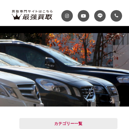
ディテール
テナンスパック
プランク・マガジン
自動車保険
プランク千葉
トップランク神戸
MINI
Audi
スファクトリー
ROKKO i PARK
車までの流れ
必要書類
MASERATI
VOLVO
買取 船橋店
トップランクUSA
カテゴリー一覧