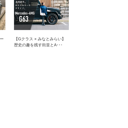
プランク中央
トップランク杉並
トップランク神戸
ROKKO i PARK
ポー
【Gクラス × みなとみらい】
歴史の趣を残す街並とA･･･