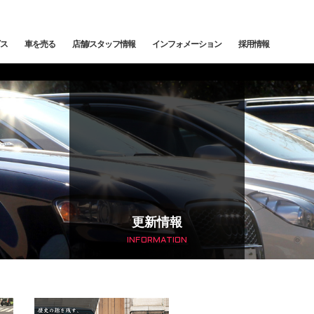
ス
車を売る
店舗/スタッフ情報
インフォメーション
採用情報
メンテナンス
鈑金塗装
カー
下取査定
ご納車情報
納車前点検・整備
サービスブログ
メン
トッ
トップランク中央
トップランク杉並
トッ
edes-AMG
BMW
BMW ALPINA
サービ
更新情報
INFORMATION
輸入車コーディング
アライメント測定・調整
ローンシミュレーション
よくある質問
ご納
SCHE
LAND ROVER
JAGUAR
オートローン事前審査
オートテクニカルベース
最強買取 市川店
最強
サービスファクトリー