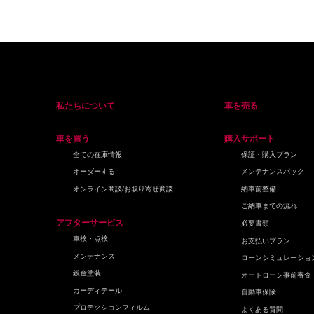
私たちについて
車を売る
車を買う
購入サポート
全ての在庫情報
保証・購入プラン
オーダーする
メンテナンスパック
オンライン商談/お取り寄せ商談
納車前整備
ご納車までの流れ
アフターサービス
必要書類
車検・点検
お支払いプラン
メンテナンス
ローンシミュレーショ
鈑金塗装
オートローン事前審査
カーディテール
自動車保険
プロテクションフィルム
よくある質問