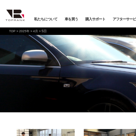
私たちについて
車を買う
購入サポート
アフターサービ
>
>
>
5日
TOP
2025年
4月
車を買う
購入サポート
アフターサービス
店舗/スタッフ情報
インフォメーション
メーカーから探す
全ての在庫情報
店舗一覧
バックオーダーシステム
会社概要
車検・点検
オンライン商談
プライバシーポリシー
保証・購入プラン
ニュース&メディア
トップランク本店
お取り寄せ商談
Mercedes-Benz
Merc
店舗お問い合わせ
プロテクションフィルム
お支払いプラン
VOLKSWAGEN
POR
トップランク
オートテクニカルベース
店舗から探す