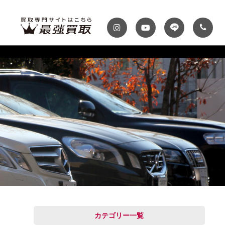
ディテール
テナンスパック
プランク・マガジン
自動車保険
プランク千葉
トップランク神戸
MINI
Audi
スファクトリー
ROKKO i PARK
車までの流れ
必要書類
MASERATI
VOLVO
買取 船橋店
トップランクUSA
カテゴリー一覧