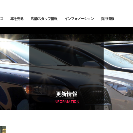
ス
車を売る
店舗/スタッフ情報
インフォメーション
採用情報
メンテナンス
鈑金塗装
カー
下取査定
ご納車情報
納車前点検・整備
サービスブログ
メン
トッ
トップランク中央
トップランク杉並
トッ
edes-AMG
BMW
BMW ALPINA
サービ
更新情報
INFORMATION
輸入車コーディング
アライメント測定・調整
ローンシミュレーション
よくある質問
ご納
SCHE
LAND ROVER
JAGUAR
オートローン事前審査
オートテクニカルベース
最強買取 市川店
最強
サービスファクトリー