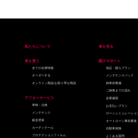
私たちについて
車を売る
車を買う
購入サポート
全ての在庫情報
保証・購入プラン
オーダーする
メンテナンスパック
オンライン商談/お取り寄せ商談
納車前整備
ご納車までの流れ
アフターサービス
必要書類
車検・点検
お支払いプラン
メンテナンス
ローンシミュレーショ
鈑金塗装
オートローン事前審査
カーディテール
自動車保険
プロテクションフィルム
よくある質問