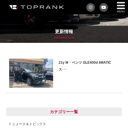
私たちについて
更新情報
車を買う
INFORMATION
購入サポート
21y M・ベンツ GLE400d 4MATIC
アフターサービス
ス･･･
車を売る
店舗/スタッフ情報
インフォメーション
カテゴリー一覧
トップランク・マガジン
ニュース＆トピックス