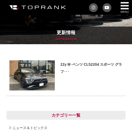
私たちについて
更新情報
車を買う
INFORMATION
購入サポート
22y M･ベンツ CLS220d スポーツ グラ
アフターサービス
フ･･･
車を売る
店舗/スタッフ情報
インフォメーション
カテゴリー一覧
トップランク・マガジン
ニュース＆トピックス