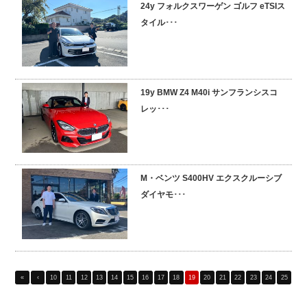
24y フォルクスワーゲン ゴルフ eTSIス
タイル･･･
19y BMW Z4 M40i サンフランシスコ
レッ･･･
M・ベンツ S400HV エクスクルーシブ
ダイヤモ･･･
«
‹
10
11
12
13
14
15
16
17
18
19
20
21
22
23
24
25
26