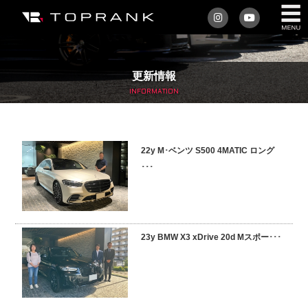
私たちについて
更新情報
車を買う
INFORMATION
購入サポート
22y M･ベンツ S500 4MATIC ロング
アフターサービス
･･･
車を売る
店舗/スタッフ情報
23y BMW X3 xDrive 20d Mスポー･･･
インフォメーション
トップランク・マガジン