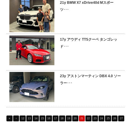
21y BMW X7 xDrive40d Mスポー
ツ･･･
17y アウディ TTSクーペ タンゴレッ
ド･･･
23y アストンマーティン DBX 4.0 ソー
ラー･･･
«
‹
12
13
14
15
16
17
18
19
20
21
22
23
24
25
26
27
28