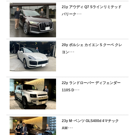
21y アウディ Q7 Sラインリミテッド
採用情報
バリーク･･･
20y ポルシェ カイエン S クーペ クレ
ヨン･･･
22y ランドローバー ディフェンダー
110S D･･･
23y M･ベンツ GLS400d 4マチック
AM･･･