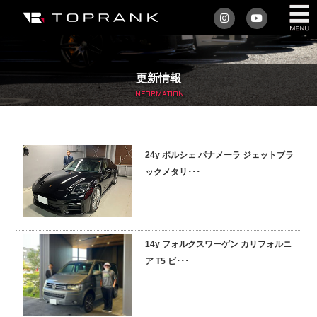
私たちについて
更新情報
車を買う
INFORMATION
購入サポート
24y ポルシェ パナメーラ ジェットブラ
アフターサービス
ックメタリ･･･
車を売る
店舗/スタッフ情報
14y フォルクスワーゲン カリフォルニ
ア T5 ビ･･･
インフォメーション
トップランク・マガジン