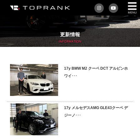
私たちについて
更新情報
車を買う
INFORMATION
購入サポート
17y BMW M2 クーペ DCT アルピンホ
アフターサービス
ワイ･･･
車を売る
店舗/スタッフ情報
17y メルセデスAMG GLE43クーペ デ
ジーノ･･･
インフォメーション
トップランク・マガジン