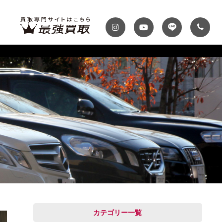
ディテール
テナンスパック
プランク・マガジン
自動車保険
プランク千葉
トップランク神戸
MINI
Audi
スファクトリー
ROKKO i PARK
車までの流れ
必要書類
MASERATI
VOLVO
買取 船橋店
トップランクUSA
カテゴリー一覧