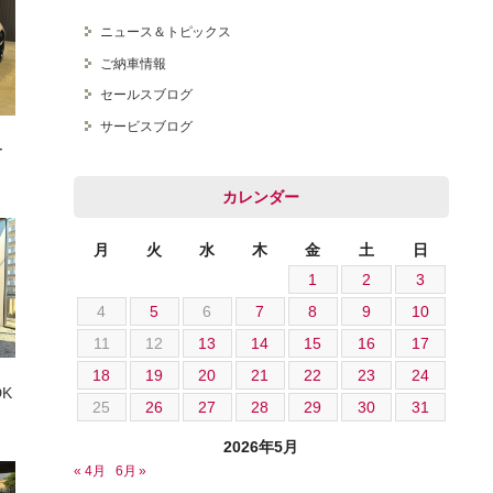
ニュース＆トピックス
ご納車情報
セールスブログ
オートテクニカルベース
サービスブログ
ー
カレンダー
月
火
水
木
金
土
日
1
2
3
4
5
6
7
8
9
10
11
12
13
14
15
16
17
18
19
20
21
22
23
24
DK
25
26
27
28
29
30
31
2026年5月
« 4月
6月 »