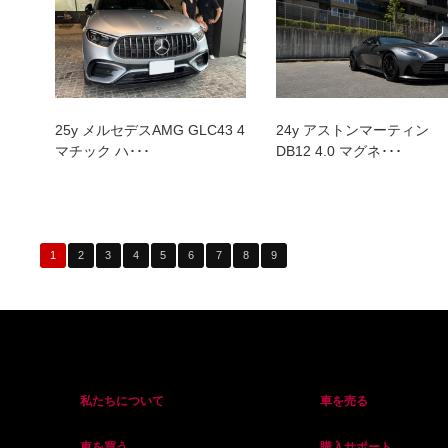
25y メルセデスAMG GLC43 4
24y アストンマーティン
マチック ハ･･･
DB12 4.0 マグネ･･･
1
2
3
4
5
6
7
8
9
私たちについて
車を売る
車を買う
購入サポート