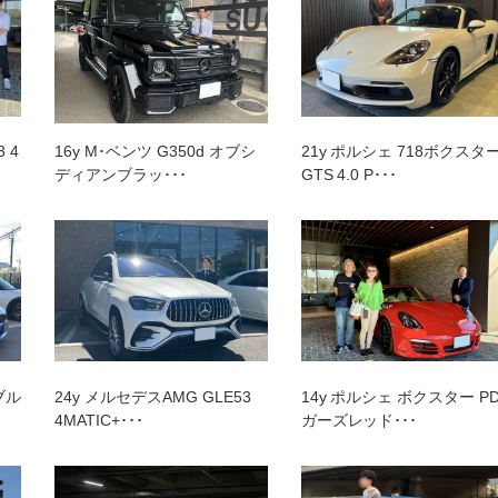
プランク中央
トップランク杉並
トップランク神戸
ROKKO i PARK
 4
16y M･ベンツ G350d オブシ
21y ポルシェ 718ボクスタ
ディアンブラッ･･･
GTS 4.0 P･･･
ノブル
24y メルセデスAMG GLE53
14y ポルシェ ボクスター P
4MATIC+･･･
ガーズレッド･･･