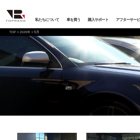
私たちについて
車を買う
購入サポート
アフターサービ
>
>
5月
TOP
2026年
車を買う
購入サポート
アフターサービス
店舗/スタッフ情報
インフォメーション
メーカーから探す
全ての在庫情報
店舗一覧
バックオーダーシステム
会社概要
車検・点検
オンライン商談
プライバシーポリシー
保証・購入プラン
ニュース&メディア
トップランク本店
お取り寄せ商談
Mercedes-Benz
Merc
店舗お問い合わせ
プロテクションフィルム
お支払いプラン
VOLKSWAGEN
POR
トップランク
オートテクニカルベース
店舗から探す