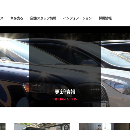
ス
車を売る
店舗/スタッフ情報
インフォメーション
採用情報
メンテナンス
鈑金塗装
カー
下取査定
ご納車情報
納車前点検・整備
サービスブログ
メン
トッ
トップランク中央
トップランク杉並
トッ
edes-AMG
BMW
BMW ALPINA
サービ
更新情報
INFORMATION
輸入車コーディング
アライメント測定・調整
ローンシミュレーション
よくある質問
ご納
SCHE
LAND ROVER
JAGUAR
オートローン事前審査
オートテクニカルベース
最強買取 市川店
最強
サービスファクトリー