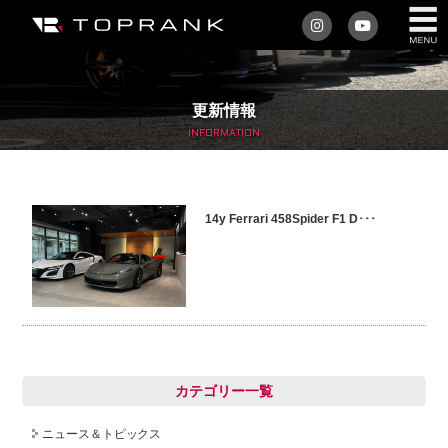
私たちについて
更新情報
車を買う
INFORMATION
購入サポート
14y Ferrari 458Spider F1 D･･･
アフターサービス
車を売る
店舗/スタッフ情報
インフォメーション
カテゴリー一覧
トップランク・マガジン
ニュース＆トピックス