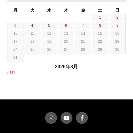
ジャガー
池田 悠亮
スズキ
月
火
水
木
金
土
日
石川 成一郎
1
2
スバル
粟飯原 卓也
3
4
5
6
7
8
9
ダッジ
荒居 力哉
10
11
12
13
14
15
16
テスラ
荻野 雅史
17
18
19
20
21
22
23
トヨタ
菊池 大誠
24
25
26
27
28
29
30
ニッサン
藤本 京弥
31
フェラーリ
西川 諒
2026年8月
フォード
西田 将志
« 7月
フォルクスワーゲン
須田 翔大
プジョー
ベントレー
ポルシェ
ホンダ
マクラーレン
マクラーレン
マセラティ