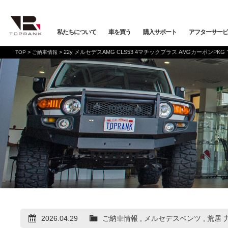
私たちについて
車を買う
購入サポート
アフターサービ
>
>
22y メルセデスAMG CLS53 4マチックプラス AMGカーボンP
TOP
ご納車情報
車を買う
購入サポート
アフターサービス
店舗/スタッフ情報
インフォメーション
メーカーから探す
全ての在庫情報
店舗一覧
バックオーダーシステム
会社概要
車検・点検
オンライン商談
プライバシーポリシー
保証・購入プラン
ニュース&メディア
トップランク本店
お取り寄せ商談
Mercedes-Benz
Merc
店舗お問い合わせ
プロテクションフィルム
お支払いプラン
VOLKSWAGEN
POR
トップランク
オートテクニカルベース
2026.04.29
ご納車情報
,
メルセデスベンツ
,
荒居 
店舗から探す