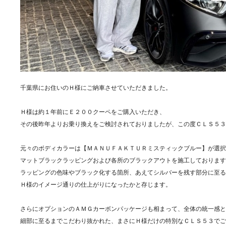
千葉県にお住いのＨ様にご納車させていただきました。
Ｈ様は約１年前にＥ２００クーペをご購入いただき、
その後昨年よりお乗り換えをご検討されておりましたが、この度ＣＬＳ５３
元々のボディカラーは【ＭＡＮＵＦＡＫＴＵＲミスティックブルー】が選択
マットブラックラッピングおよび各所のブラックアウトを施工しております
ラッピングの色味やブラック化する箇所、あえてシルバーを残す部分に至る
Ｈ様のイメージ通りの仕上がりになったかと存じます。
さらにオプションのＡＭＧカーボンパッケージも相まって、全体の統一感と
細部に至るまでこだわり抜かれた、まさにＨ様だけの特別なＣＬＳ５３でご