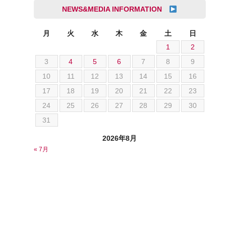
成島 孝治
NEWS&MEDIA INFORMATION
クライスラー
杉島 一旗
クライスラージープ
杉崎 雅司
月
火
水
木
金
土
日
シトロエン
1
2
横井 直樹
シボレー
3
4
5
6
7
8
9
池根 陸
ジャガー
10
11
12
13
14
15
16
池田 悠亮
スズキ
17
18
19
20
21
22
23
石川 成一郎
スバル
24
25
26
27
28
29
30
粟飯原 卓也
ダッジ
31
荒居 力哉
テスラ
荻野 雅史
2026年8月
トヨタ
« 7月
菊池 大誠
ニッサン
藤本 京弥
フェラーリ
西川 諒
フォード
西田 将志
フォルクスワーゲン
須田 翔大
プジョー