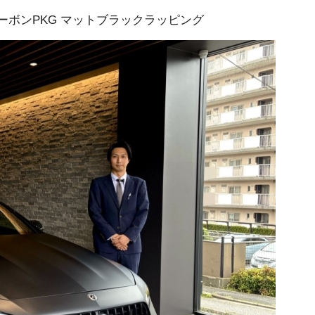
MGカーボンPKG マットブラックラッピング
プランク中央
トップランク杉並
トップランク神戸
ROKKO i PARK