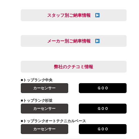
スタッフ別ご納車情報
オートテクニカルベース
三井田 千華
久恒 風人
メーカー別ご納車情報
亀田 祐樹
AUDI
信里 龍人
BMW
弊社のクチコミ情報
和氣 拓真
DSオートモビル
多田 健人
■トップランク中央
FIAT
宮野響友
カーセンサー
ＧＯＯ
JAGUAR
小澤 孝久
■トップランク杉並
VOLVO
小野 利公
カーセンサー
ＧＯＯ
アストンマーティン
山本 大輔
アバルト
■トップランクオートテクニカルベース
岩井 裕一
カーセンサー
ＧＯＯ
アルファロメオ
川島 沙耶
キャデラック