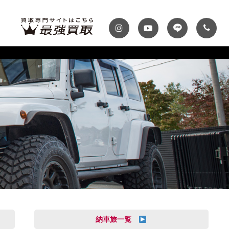
ディテール
テナンスパック
プランク・マガジン
自動車保険
プランク千葉
トップランク神戸
MINI
Audi
スファクトリー
ROKKO i PARK
車までの流れ
必要書類
MASERATI
VOLVO
買取 船橋店
トップランクUSA
納車旅一覧