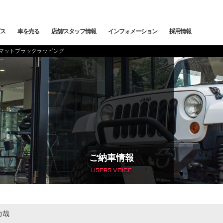
ス
車を売る
店舗/スタッフ情報
インフォメーション
採用情報
KG マットブラックラッピング
メンテナンス
鈑金塗装
カー
下取査定
ご納車情報
納車前点検・整備
サービスブログ
メン
トッ
トップランク中央
トップランク杉並
トッ
edes-AMG
BMW
BMW ALPINA
サービ
ご納車情報
USERS VOICE
輸入車コーディング
アライメント測定・調整
ローンシミュレーション
よくある質問
ご納
SCHE
LAND ROVER
JAGUAR
オートローン事前審査
オートテクニカルベース
最強買取 市川店
最強
サービスファクトリー
力哉