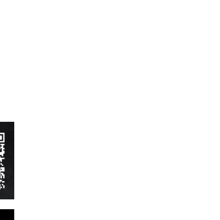
ベントレー
ポルシェ
ホンダ
マクラーレン
マクラーレン
マセラティ
マツダ
ミニ
メルセデスAMG
メルセデスベンツ
ランドローバー
ランボルギーニ
ルノー
レクサス
ロータス