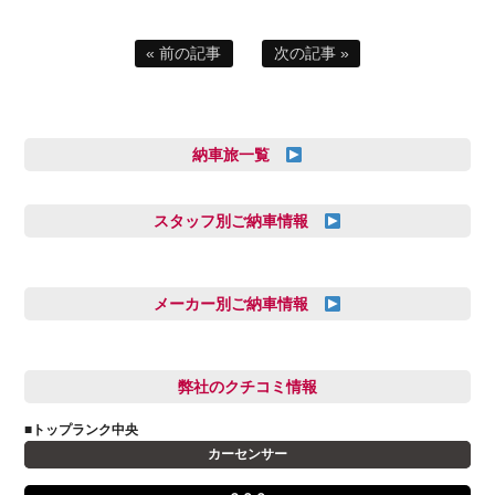
« 前の記事
次の記事 »
納車旅一覧
スタッフ別ご納車情報
三井田 千華
久恒 風人
メーカー別ご納車情報
亀田 祐樹
AUDI
信里 龍人
BMW
弊社のクチコミ情報
和氣 拓真
DSオートモビル
多田 健人
■トップランク中央
FIAT
宮野響友
カーセンサー
JAGUAR
小澤 孝久