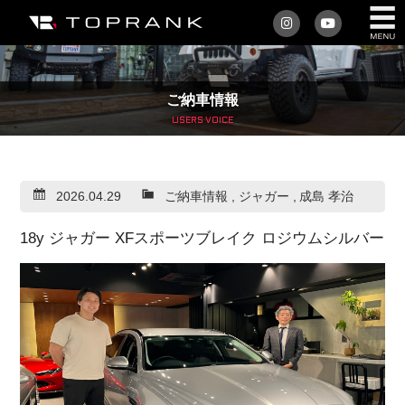
私たちについて
ご納車情報
車を買う
USERS VOICE
購入サポート
2026.04.29
ご納車情報
,
ジャガー
,
成島 孝治
アフターサービス
18y ジャガー XFスポーツブレイク ロジウムシルバー
車を売る
店舗/スタッフ情報
インフォメーション
トップランク・マガジン