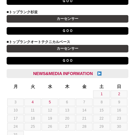
ＧＯＯ
VOLVO
小野 利公
アストンマーティン
■トップランク杉並
山本 大輔
カーセンサー
アバルト
岩井 裕一
アルファロメオ
川島 沙耶
ＧＯＯ
キャデラック
成島 孝治
■トップランクオートテクニカルベース
クライスラー
杉島 一旗
カーセンサー
クライスラージープ
杉崎 雅司
ＧＯＯ
シトロエン
横井 直樹
シボレー
池根 陸
NEWS&MEDIA INFORMATION
ジャガー
池田 悠亮
スズキ
月
火
水
木
金
土
日
石川 成一郎
1
2
スバル
粟飯原 卓也
3
4
5
6
7
8
9
ダッジ
荒居 力哉
10
11
12
13
14
15
16
テスラ
荻野 雅史
17
18
19
20
21
22
23
トヨタ
菊池 大誠
24
25
26
27
28
29
30
ニッサン
藤本 京弥
31