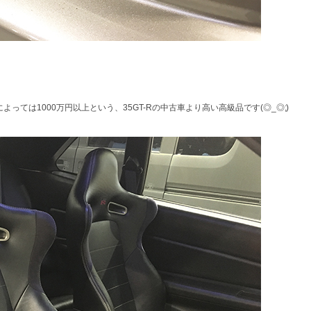
ては1000万円以上という、35GT-Rの中古車より高い高級品です(◎_◎;)