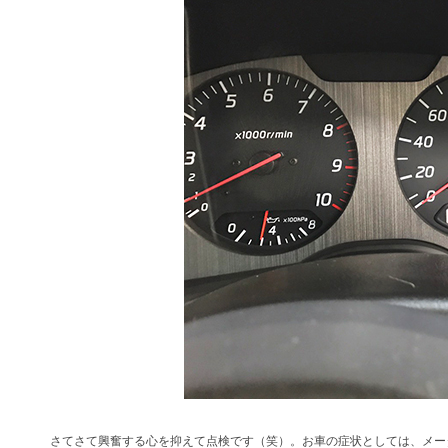
さてさて興奮する心を抑えて点検です（笑）。お車の症状としては、メー