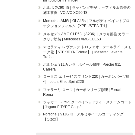
MITSUBISHI TRITON
ボルボ XC90 T8 | ラッピング剥がし ～フィルム除去の
施工事例 | VOLVO XC90 T8
Mercedes-AMG｜GLA45s｜フルボディ ペイントプロ
テクションフィルム【XPEL/STEALTH】
メルセデスAMG CLE53（A236）| メッキ部位 カラー
クリア塗装 | Mercedes AMG CLE53
マセラティ レヴァンテ トロフェオ｜テールライトスモ
ーク化【STEK/DYNOcloud】｜Maserati Levante
Trofeo
ポルシェ 911カレラ | ホイール修理 | Porche 911
Carrera
ロータス エリーゼ スプリント220 | カーボンパーツ取
付 | Lotus Elise Sprint220
フェラーリ ローマ | カーボンリップ修理 | Ferrari
Roma
ジャガー F-TYPEクーペ | ヘッドライトスチームコート
| Jaguar F-TYPE Coupé
Porsche｜911GT3｜アルミホイールコーティング
【G’zox】