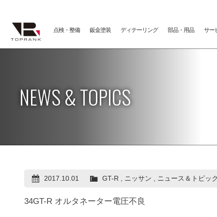
点検・整備
鈑金塗装
ディテーリング
部品・用品
サー
NEWS & TOPICS
2017.10.01
GT-R
,
ニッサン
,
ニュース＆トピッ
34GT-R オルタネーター電圧不良