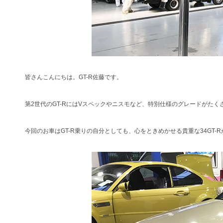
皆さんこんにちは。GT-R佐藤です。
第2世代のGT-RにはVスペックやニスモなど、特別仕様のグレードがたく
今回のお車はGT-R乗りの自分としても、心をときめかせる貴重な34GT-