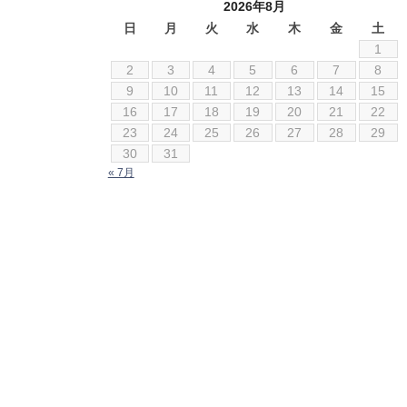
アルファロメオ
2026年8月
いすゞ
日
月
火
水
木
金
土
1
シボレー
2
3
4
5
6
7
8
ジャガー
9
10
11
12
13
14
15
スズキ
16
17
18
19
20
21
22
ダイハツ
23
24
25
26
27
28
29
テスラ
30
31
« 7月
トヨタ
ニッサン
フィアット
フェラーリ
フォード
フォルクスワーゲン
ベントレー
ポルシェ
ボルボ
ホンダ