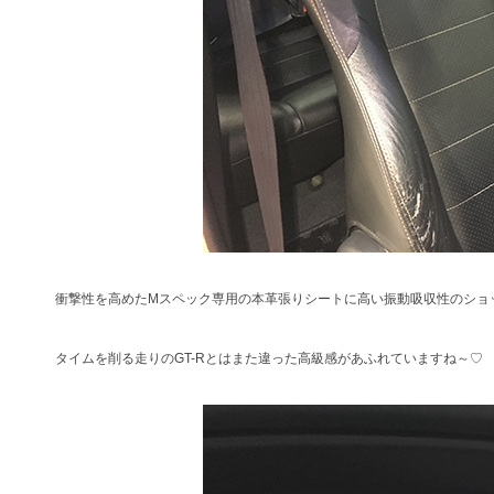
衝撃性を高めたMスペック専用の本革張りシートに高い振動吸収性のショ
タイムを削る走りのGT-Rとはまた違った高級感があふれていますね～♡