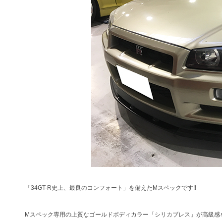
「34GT-R史上、最良のコンフォート」を備えたMスペックです!!
Mスペック専用の上質なゴールドボディカラー「シリカブレス」が高級感を醸し