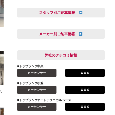
スタッフ別ご納車情報
オートテクニカルベース
三井田 千華
久恒 風人
メーカー別ご納車情報
亀田 祐樹
AUDI
信里 龍人
BMW
弊社のクチコミ情報
和氣 拓真
DSオートモビル
多田 健人
■トップランク中央
FIAT
宮野響友
カーセンサー
ＧＯＯ
JAGUAR
小澤 孝久
■トップランク杉並
VOLVO
小野 利公
カーセンサー
ＧＯＯ
ペ
アストンマーティン
山本 大輔
アバルト
■トップランクオートテクニカルベース
岩井 裕一
カーセンサー
ＧＯＯ
アルファロメオ
川島 沙耶
キャデラック