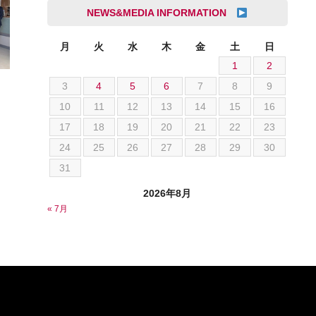
成島 孝治
NEWS&MEDIA INFORMATION
クライスラー
杉島 一旗
クライスラージープ
杉崎 雅司
月
火
水
木
金
土
日
シトロエン
1
2
横井 直樹
シボレー
3
4
5
6
7
8
9
池根 陸
ジャガー
10
11
12
13
14
15
16
池田 悠亮
スズキ
17
18
19
20
21
22
23
石川 成一郎
スバル
24
25
26
27
28
29
30
粟飯原 卓也
ダッジ
31
荒居 力哉
テスラ
荻野 雅史
2026年8月
トヨタ
« 7月
菊池 大誠
ニッサン
藤本 京弥
フェラーリ
西川 諒
フォード
西田 将志
フォルクスワーゲン
須田 翔大
プジョー