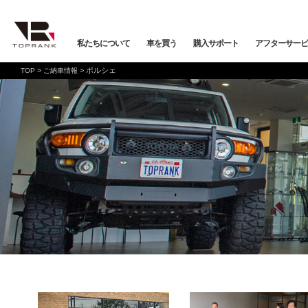
私たちについて
車を買う
購入サポート
アフターサービ
>
>
ポルシェ
TOP
ご納車情報
車を買う
購入サポート
アフターサービス
店舗/スタッフ情報
インフォメーション
メーカーから探す
全ての在庫情報
店舗一覧
バックオーダーシステム
会社概要
車検・点検
オンライン商談
プライバシーポリシー
保証・購入プラン
ニュース&メディア
トップランク本店
お取り寄せ商談
Mercedes-Benz
Merc
店舗お問い合わせ
プロテクションフィルム
お支払いプラン
VOLKSWAGEN
POR
トップランク
オートテクニカルベース
店舗から探す