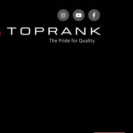
ベントレー
ポルシェ
ホンダ
マクラーレン
マクラーレン
マセラティ
マツダ
ミニ
メルセデスAMG
メルセデスベンツ
ランドローバー
ランボルギーニ
ルノー
レクサス
ロータス