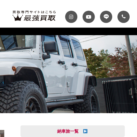
ディテール
テナンスパック
プランク・マガジン
自動車保険
プランク千葉
トップランク神戸
MINI
Audi
スファクトリー
ROKKO i PARK
車までの流れ
必要書類
MASERATI
VOLVO
買取 船橋店
トップランクUSA
納車旅一覧