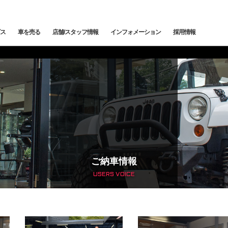
ス
車を売る
店舗/スタッフ情報
インフォメーション
採用情報
メンテナンス
鈑金塗装
カー
下取査定
ご納車情報
納車前点検・整備
サービスブログ
メン
トッ
トップランク中央
トップランク杉並
トッ
edes-AMG
BMW
BMW ALPINA
サービ
ご納車情報
USERS VOICE
輸入車コーディング
アライメント測定・調整
ローンシミュレーション
よくある質問
ご納
SCHE
LAND ROVER
JAGUAR
オートローン事前審査
オートテクニカルベース
最強買取 市川店
最強
サービスファクトリー