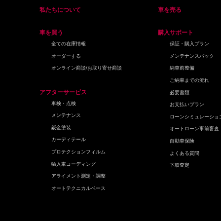
私たちについて
車を売る
車を買う
購入サポート
全ての在庫情報
保証・購入プラン
オーダーする
メンテナンスパック
オンライン商談/お取り寄せ商談
納車前整備
ご納車までの流れ
アフターサービス
必要書類
車検・点検
お支払いプラン
メンテナンス
ローンシミュレーショ
鈑金塗装
オートローン事前審査
カーディテール
自動車保険
プロテクションフィルム
よくある質問
輸入車コーディング
下取査定
アライメント測定・調整
オートテクニカルベース