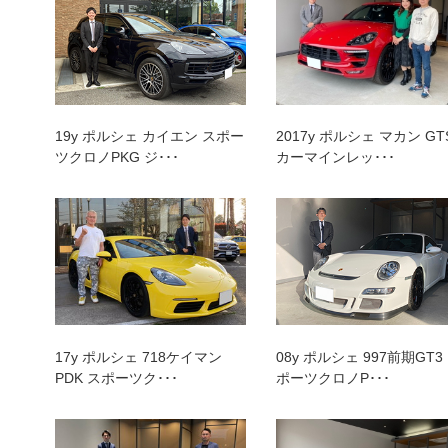
トップランク本店
トッ
19y ポルシェ カイエン スポー
2017y ポルシェ マカン GT
ツクロノPKG ジ･･･
カーマインレッ･･･
17y ポルシェ 718ケイマン
08y ポルシェ 997前期GT3
PDK スポーツク･･･
ポーツクロノP･･･