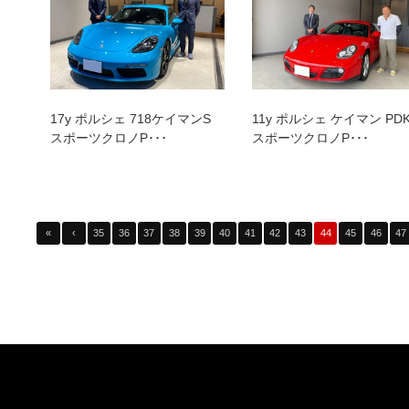
17y ポルシェ 718ケイマンS
11y ポルシェ ケイマン PD
スポーツクロノP･･･
スポーツクロノP･･･
«
‹
35
36
37
38
39
40
41
42
43
44
45
46
47