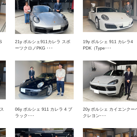
プランク中央
トップランク杉並
トップランク神戸
ROKKO i PARK
S
21y ポルシェ911カレラ スポ
19y ポルシェ 911 カレラ4
ーツクロノPKG ･･･
PDK（Type･･･
 ス
06y ポルシェ 911 カレラ 4 ブ
20y ポルシェ カイエンクー
ラック･･･
クレヨン･･･