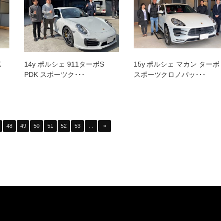
K
14y ポルシェ 911ターボS
15y ポルシェ マカン ターボ
PDK スポーツク･･･
スポーツクロノパッ･･･
48
49
50
51
52
53
…
»