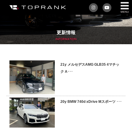
私たちについて
更新情報
車を買う
INFORMATION
購入サポート
21y メルセデスAMG GLB35 4マチッ
アフターサービス
ク A･･･
車を売る
店舗/スタッフ情報
20y BMW 740d xDrive Mスポーツ ･･･
インフォメーション
トップランク・マガジン