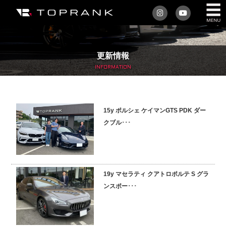
私たちについて
更新情報
車を買う
INFORMATION
購入サポート
15y ポルシェ ケイマンGTS PDK ダー
アフターサービス
クブル･･･
車を売る
店舗/スタッフ情報
19y マセラティ クアトロポルテ S グラ
ンスポー･･･
インフォメーション
トップランク・マガジン