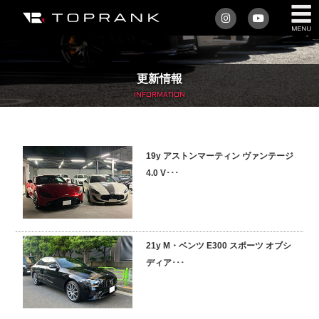
私たちについて
更新情報
車を買う
INFORMATION
購入サポート
19y アストンマーティン ヴァンテージ
アフターサービス
4.0 V･･･
車を売る
店舗/スタッフ情報
21y M・ベンツ E300 スポーツ オブシ
ディア･･･
インフォメーション
トップランク・マガジン