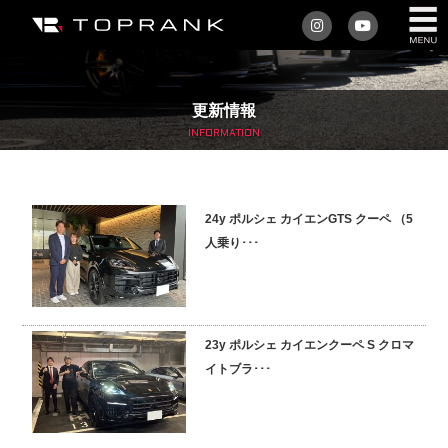
私たちについて
更新情報
車を買う
INFORMATION
購入サポート
24y ポルシェ カイエンGTS クーペ （5
アフターサービス
人乗り･･･
車を売る
店舗/スタッフ情報
23y ポルシェ カイエンクーペ S クロマ
イトブラ･･･
インフォメーション
トップランク・マガジン