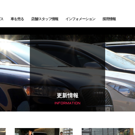
ス
車を売る
店舗/スタッフ情報
インフォメーション
採用情報
メンテナンス
鈑金塗装
カー
下取査定
ご納車情報
納車前点検・整備
サービスブログ
メン
トッ
トップランク中央
トップランク杉並
トッ
edes-AMG
BMW
BMW ALPINA
サービ
更新情報
INFORMATION
輸入車コーディング
アライメント測定・調整
ローンシミュレーション
よくある質問
ご納
SCHE
LAND ROVER
JAGUAR
オートローン事前審査
オートテクニカルベース
最強買取 市川店
最強
サービスファクトリー