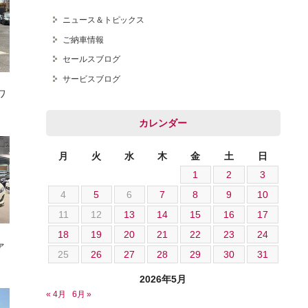
ニュース＆トピックス
ご納車情報
セールスブログ
オートテクニカルベース
サービスブログ
クワ
カレンダー
月
火
水
木
金
土
日
1
2
3
4
5
6
7
8
9
10
11
12
13
14
15
16
17
18
19
20
21
22
23
24
ァ
25
26
27
28
29
30
31
2026年5月
« 4月
6月 »