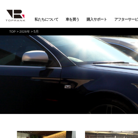
私たちについて
車を買う
購入サポート
アフターサービ
>
>
5月
TOP
2026年
車を買う
購入サポート
アフターサービス
店舗/スタッフ情報
インフォメーション
メーカーから探す
全ての在庫情報
店舗一覧
バックオーダーシステム
会社概要
車検・点検
オンライン商談
プライバシーポリシー
保証・購入プラン
ニュース&メディア
トップランク本店
お取り寄せ商談
Mercedes-Benz
Merc
店舗お問い合わせ
プロテクションフィルム
お支払いプラン
VOLKSWAGEN
POR
トップランク
オートテクニカルベース
店舗から探す