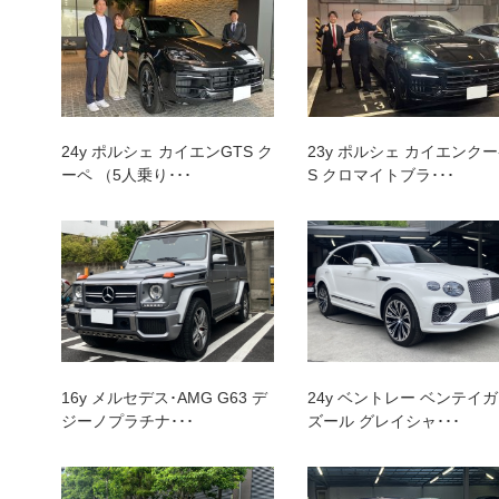
トップランク本店
トッ
24y ポルシェ カイエンGTS ク
23y ポルシェ カイエンク
ーペ （5人乗り･･･
S クロマイトブラ･･･
16y メルセデス･AMG G63 デ
24y ベントレー ベンテイガ
ジーノプラチナ･･･
ズール グレイシャ･･･