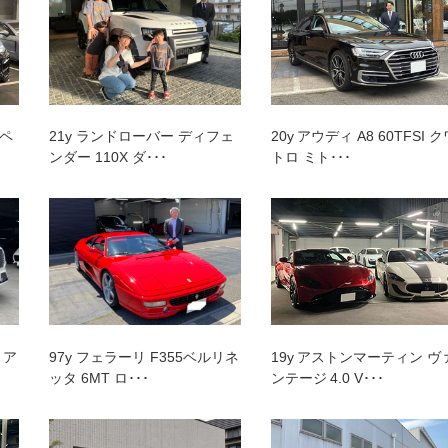
プランク中央
トップランク杉並
トップランク神戸
ROKKO i PARK
ーペ
21y ランドローバー ディフェ
20y アウディ A8 60TFSI 
ンダー 110X ダ･･･
トロ ミト･･･
 ア
97y フェラーリ F355ベルリネ
19y アストンマーティン ヴ
ッタ 6MT ロ･･･
ンテージ 4.0 V･･･