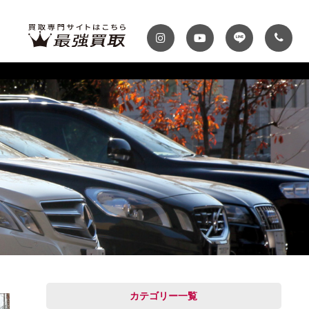
ディテール
テナンスパック
プランク・マガジン
自動車保険
プランク千葉
トップランク神戸
MINI
Audi
スファクトリー
ROKKO i PARK
車までの流れ
必要書類
MASERATI
VOLVO
買取 船橋店
トップランクUSA
カテゴリー一覧