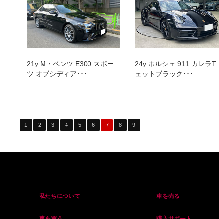
21y M・ベンツ E300 スポー
24y ポルシェ 911 カレラT
ツ オブシディア･･･
ェットブラック･･･
1
2
3
4
5
6
7
8
9
私たちについて
車を売る
車を買う
購入サポート