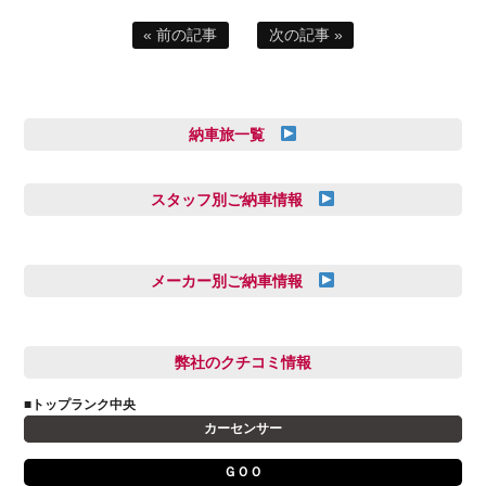
« 前の記事
次の記事 »
納車旅一覧
スタッフ別ご納車情報
三井田 千華
久恒 風人
メーカー別ご納車情報
亀田 祐樹
AUDI
信里 龍人
BMW
弊社のクチコミ情報
和氣 拓真
DSオートモビル
多田 健人
■トップランク中央
FIAT
宮野響友
カーセンサー
JAGUAR
小澤 孝久
ＧＯＯ
VOLVO