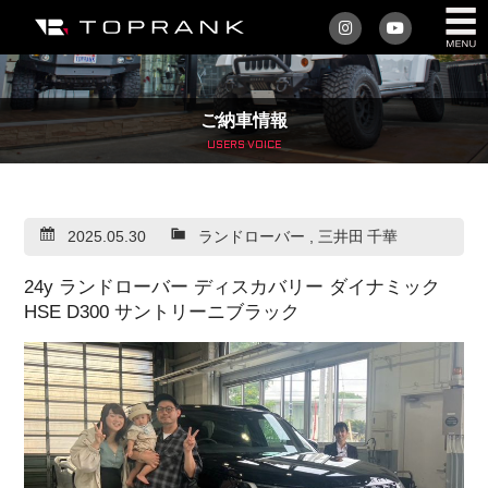
私たちについて
ご納車情報
車を買う
USERS VOICE
購入サポート
2025.05.30
ランドローバー
,
三井田 千華
アフターサービス
24y ランドローバー ディスカバリー ダイナミック
車を売る
HSE D300 サントリーニブラック
店舗/スタッフ情報
インフォメーション
トップランク・マガジン