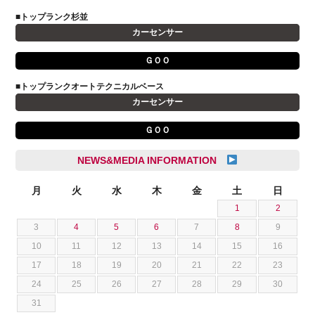
小野 利公
アストンマーティン
■トップランク杉並
山本 大輔
カーセンサー
アバルト
岩井 裕一
アルファロメオ
川島 沙耶
ＧＯＯ
キャデラック
成島 孝治
■トップランクオートテクニカルベース
クライスラー
杉島 一旗
カーセンサー
クライスラージープ
杉崎 雅司
ＧＯＯ
シトロエン
横井 直樹
シボレー
池根 陸
NEWS&MEDIA INFORMATION
ジャガー
池田 悠亮
スズキ
月
火
水
木
金
土
日
石川 成一郎
1
2
スバル
粟飯原 卓也
3
4
5
6
7
8
9
ダッジ
荒居 力哉
10
11
12
13
14
15
16
テスラ
荻野 雅史
17
18
19
20
21
22
23
トヨタ
菊池 大誠
24
25
26
27
28
29
30
ニッサン
藤本 京弥
31
フェラーリ
西川 諒