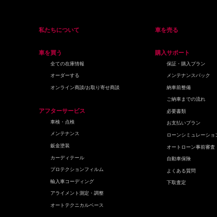
私たちについて
車を売る
車を買う
購入サポート
全ての在庫情報
保証・購入プラン
オーダーする
メンテナンスパック
オンライン商談/お取り寄せ商談
納車前整備
ご納車までの流れ
アフターサービス
必要書類
車検・点検
お支払いプラン
メンテナンス
ローンシミュレーショ
鈑金塗装
オートローン事前審査
カーディテール
自動車保険
プロテクションフィルム
よくある質問
輸入車コーディング
下取査定
アライメント測定・調整
オートテクニカルベース