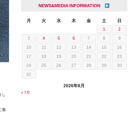
成島 孝治
NEWS&MEDIA INFORMATION
クライスラー
杉島 一旗
クライスラージープ
杉崎 雅司
月
火
水
木
金
土
日
シトロエン
1
2
横井 直樹
シボレー
3
4
5
6
7
8
9
池根 陸
ジャガー
10
11
12
13
14
15
16
池田 悠亮
スズキ
17
18
19
20
21
22
23
石川 成一郎
スバル
24
25
26
27
28
29
30
粟飯原 卓也
ダッジ
31
荒居 力哉
テスラ
荻野 雅史
2026年8月
トヨタ
« 7月
菊池 大誠
まし
ニッサン
藤本 京弥
ご案
フェラーリ
西川 諒
フォード
西田 将志
フォルクスワーゲン
須田 翔大
プジョー