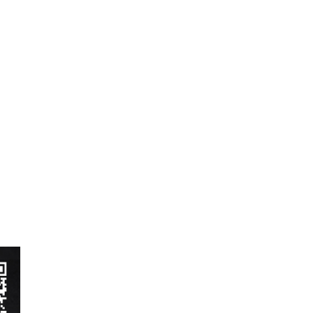
ベントレー
ポルシェ
ホンダ
マクラーレン
マクラーレン
マセラティ
マツダ
ミニ
メルセデスAMG
メルセデスベンツ
ランドローバー
ランボルギーニ
ルノー
レクサス
ロータス