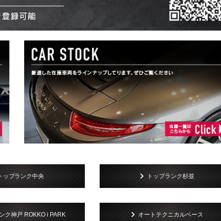
トップランク中央
トップランク杉並
ク神戸 ROKKO i PARK
オートテクニカルベース