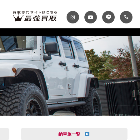
ディテール
テナンスパック
プランク・マガジン
自動車保険
プランク千葉
トップランク神戸
MINI
Audi
スファクトリー
ROKKO i PARK
車までの流れ
必要書類
MASERATI
VOLVO
買取 船橋店
トップランクUSA
納車旅一覧