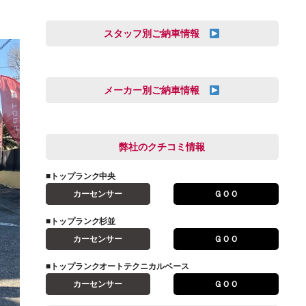
スタッフ別ご納車情報
オートテクニカルベース
三井田 千華
久恒 風人
メーカー別ご納車情報
亀田 祐樹
AUDI
信里 龍人
BMW
弊社のクチコミ情報
和氣 拓真
DSオートモビル
多田 健人
■トップランク中央
FIAT
宮野響友
カーセンサー
ＧＯＯ
JAGUAR
小澤 孝久
■トップランク杉並
VOLVO
小野 利公
カーセンサー
ＧＯＯ
アストンマーティン
山本 大輔
アバルト
■トップランクオートテクニカルベース
岩井 裕一
カーセンサー
ＧＯＯ
アルファロメオ
川島 沙耶
キャデラック