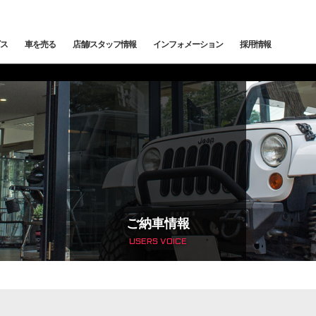
ス
車を売る
店舗/スタッフ情報
インフォメーション
採用情報
メンテナンス
鈑金塗装
カー
下取査定
ご納車情報
納車前点検・整備
サービスブログ
メン
トッ
トップランク中央
トップランク杉並
トッ
edes-AMG
BMW
BMW ALPINA
サービ
ご納車情報
USERS VOICE
輸入車コーディング
アライメント測定・調整
ローンシミュレーション
よくある質問
ご納
SCHE
LAND ROVER
JAGUAR
オートローン事前審査
オートテクニカルベース
最強買取 市川店
最強
サービスファクトリー