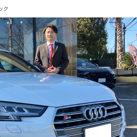
ック
プランク中央
トップランク杉並
トップランク神戸
ROKKO i PARK