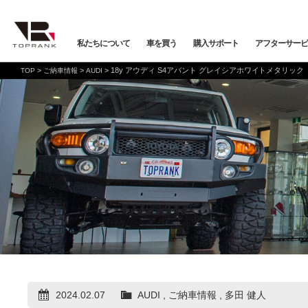
私たちについて
車を買う
購入サポート
アフターサービ
>
>
>
18y アウディ S4アバント グレイシアホワイトメタリック
TOP
ご納車情報
AUDI
車を買う
購入サポート
アフターサービス
店舗/スタッフ情報
インフォメーション
メーカーから探す
全ての在庫情報
店舗一覧
バックオーダーシステム
会社概要
車検・点検
オンライン商談
プライバシーポリシー
保証・購入プラン
ニュース&メディア
トップランク本店
お取り寄せ商談
Mercedes-Benz
Merc
店舗お問い合わせ
プロテクションフィルム
お支払いプラン
VOLKSWAGEN
POR
トップランク
オートテクニカルベース
2024.02.07
AUDI
,
ご納車情報
,
多田 健人
店舗から探す