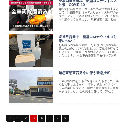
全車両除菌済み 新型コロナウイルス
対策 COVID-19
弊社では新型コロナウイルス感染拡大防止策と
して、除菌作業を行っております。入庫時のク
リーニング、ご納車前のクリーニングにて全車
両作業をしております。 噴霧除菌作業、動画
のご紹介↓ ...
※通常営業中 新型コロナウィルス対
策について
お客様への感染拡大防止 ならびに社員の感染
防止のため、以下の項目について実施を行って
おります。ご理解ご協力のほどよろしくお願い
いたします。 ※全車両除菌作業も行っており
ます↓詳細はこちら↓ https://toprank.jp ...
緊急事態宣言発令に伴う緊急措置
平素は格別のお引き立てをいただきまして、厚
くお礼申し上げます。 本日、新型コロナウイ
ルス感染症拡大防止に向けて緊急事態宣言が発
令されました。 この発令に伴って、弊社で
は、お客さまおよび従業員の安全確 ...
‹
1
2
3
4
5
›
»