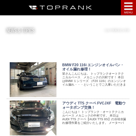
点検・整備
NEWS & TOPICS
ニュース & トピックス
鈑金塗装
ディテーリング
BMW F20 116i エンジンオイルパン・
部品・用品
オイル漏れ修理！
皆さんこんにちは。 トップランクオートテク
ニカルベース メカニックの川村です！ 本日
はBMW １シリーズ （F20 116i）のエンジンオ
サービス案内
イル漏れ・・・ということでご入庫いただきま
した。オイルパンガスケットの交換作業の様子
をご紹介 ...
インフォメーション
アウディ TTS クーペ FVCJXF 電動ウ
ォータポンプ交換！
こんにちは！ トップランク・オートテクニカ
会社案内
ルベース メカニックの中村です。 本日は
AUDI TTS クーペ【AUDI TTS 8S】の冷却水漏
れ修理作業をご紹介いたします。 メーターパ
ネルには何やら物騒な ...