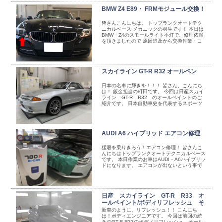
BMW Z4 E89・ FRMモジュール交換！
皆さんこんにちは。 トップランクオートテク
ニカルベース メカニックの羽生です！ 本日は
BMW・Z4のスモールライト不灯で、修理依頼
を頂きましたので 原因追及から交換作業・コ
ーディング作業の様子をご紹介させていただき
ます。 ...
スカイライン GT-R R32 オールペン
日本の名車に輝きを！！！ 皆さん、こんにち
は！ 鈑金担当の町田です。 今回は日産スカイ
ライン GT-R R32 のオールペイントのご
紹介です。 日本自動車史を代表するスポーツ
カー「スカイラインGT-R」。なかで ...
AUDI A6 ハイブリッド エアコン修理
猛暑を乗りきろう！エアコン修理！ 皆さんこ
んにちはトップランクオートテクニカルベース
です。 本日作業のお車はAUDI・A6ハイブリッ
ドになります。 エアコンが出ないという事で
入庫してきました。 さっそく診断機にて各所
...
日産 スカイライン GT-R R33 オ
ールペイント/ボディリフレッシュ そ
の②
新車のように、リフレッシュ！！ こんにち
は！ボディエンジニアです。 今回は前回の続
きのGT-R R33のボディリフレッシュ、オール