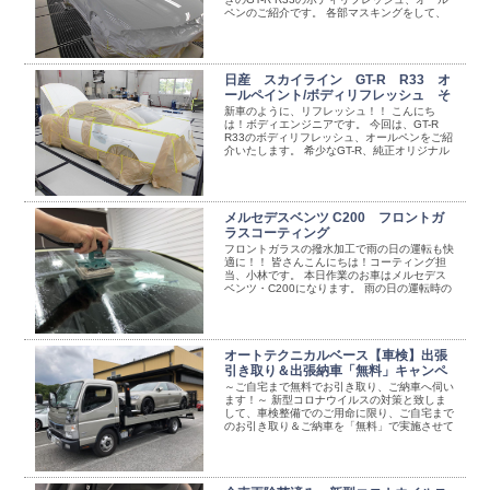
ペンのご紹介です。 各部マスキングをして、
塗装開始します！ 塗装完 ...
日産 スカイライン GT-R R33 オ
ールペイント/ボディリフレッシュ そ
の①
新車のように、リフレッシュ！！ こんにち
は！ボディエンジニアです。 今回は、GT-R
R33のボディリフレッシュ、オールペンをご紹
介いたします。 希少なGT-R、純正オリジナル
を残していくためにも、色を変えずに同色での
...
メルセデスベンツ C200 フロントガ
ラスコーティング
フロントガラスの撥水加工で雨の日の運転も快
適に！！ 皆さんこんにちは！コーティング担
当、小林です。 本日作業のお車はメルセデス
ベンツ・C200になります。 雨の日の運転時の
視界を良好にするには、ウィンドウガラスコー
ティ ...
オートテクニカルベース【車検】出張
引き取り＆出張納車「無料」キャンペ
ーン
～ご自宅まで無料でお引き取り、ご納車へ伺い
ます！～ 新型コロナウイルスの対策と致しま
して、車検整備でのご用命に限り、ご自宅まで
のお引き取り＆ご納車を「無料」で実施させて
頂くキャンペーンを開催させて頂きます。
「外出自粛 ...