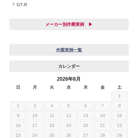
GT-R
メーカー別作業実例 ▶
audi
BMW
作業実例一覧
JEEP
カレンダー
SUBARU
アストンマーチン
2026年8月
アルファロメオ
日
月
火
水
木
金
土
1
いすゞ
シボレー
2
3
4
5
6
7
8
ジャガー
9
10
11
12
13
14
15
スズキ
16
17
18
19
20
21
22
ダイハツ
23
24
25
26
27
28
29